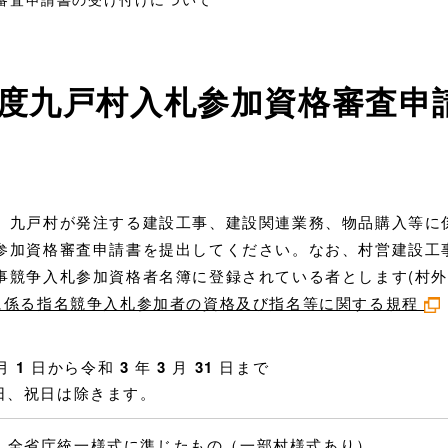
度九戸村入札参加資格審査申
九戸村が発注する建設工事、建設関連業務、物品購入等に
参加資格審査申請書を提出してください。なお、村営建設工
事競争入札参加資格者名簿に登録されている者とします(村外
に係る指名競争入札参加者の資格及び指名等に関する規程
月
1
日から令和
3
年
3
月
31
日まで
曜日、祝日は除きます。
、全省庁統一様式に準じたもの（一部村様式あり）。