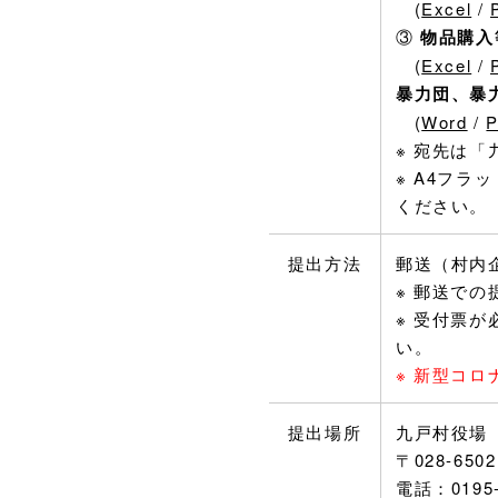
(
Excel
/
③
物品購入
(
Excel
/
暴力団、暴
(
Word
/
※ 宛先は
※ A4フ
ください。
提出方法
郵送（村内
※ 郵送で
※ 受付票
い。
※ 新型コ
提出場所
九戸村役場
〒028-65
電話：0195