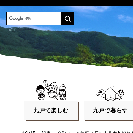
九戸で
楽しむ
九戸で
暮らす
HOME
›
記事
›
令和３・４年度九戸村入札参加資格