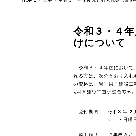
令和３・４年
けについて
令和３・４年度において、
れる方は、次のとおり入札
の資格は、岩手県営建設工
※
村営建設工事の請負契約
受付期間
令和
3
年
2
※ 土・日
提出様式
岩手県様式