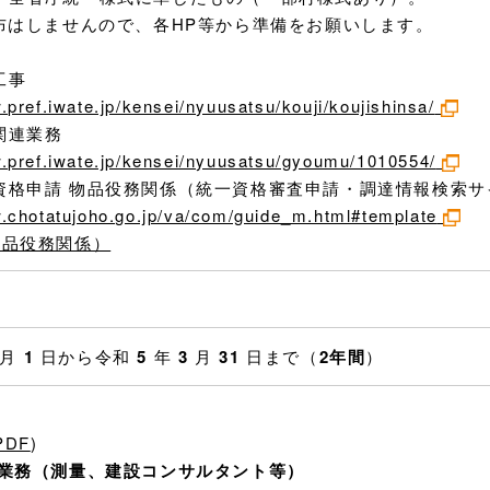
配布はしませんので、各HP等から準備をお願いします。
工事
.pref.iwate.jp/kensei/nyuusatsu/kouji/koujishinsa/
関連業務
w.pref.iwate.jp/kensei/nyuusatsu/gyoumu/1010554/
資格申請 物品役務関係（統一資格審査申請・調達情報検索サ
w.chotatujoho.go.jp/va/com/guide_m.html#template
物品役務関係）
月
1
日から令和
5
年
3
月
31
日まで（
2年間
）
PDF
)
業務（測量、建設コンサルタント等）