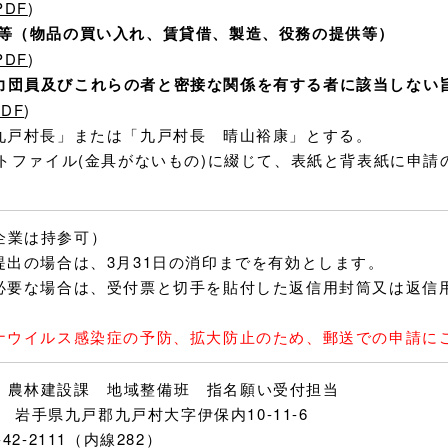
PDF
)
等（物品の買い入れ、賃貸借、製造、役務の提供等）
PDF
)
力団員及びこれらの者と密接な関係を有する者に該当しない
PDF
)
「九戸村長」または「九戸村長 晴山裕康」とする。
ラットファイル(金具がないもの)に綴じて、表紙と背表紙に申
企業は持参可）
の提出の場合は、3月31日の消印までを有効とします。
が必要な場合は、受付票と切手を貼付した返信用封筒又は返信
ロナウイルス感染症の予防、拡大防止のため、郵送での申請に
 農林建設課 地域整備班 指名願い受付担当
02 岩手県九戸郡九戸村大字伊保内10-11-6
-42-2111（内線282）