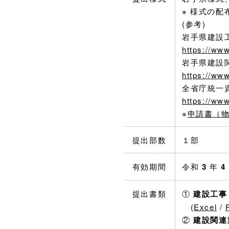
※ 様式の
(参考)
岩手県建設
https://www
岩手県建設
https://ww
全省庁統一
https://ww
※
申請書（
提出部数
１部
有効期間
令和
3
年
4
提出書類
①
建設工事
(
Excel
/
②
建設関連