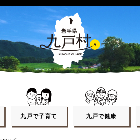
九戸で
子育て
九戸で
健康
について