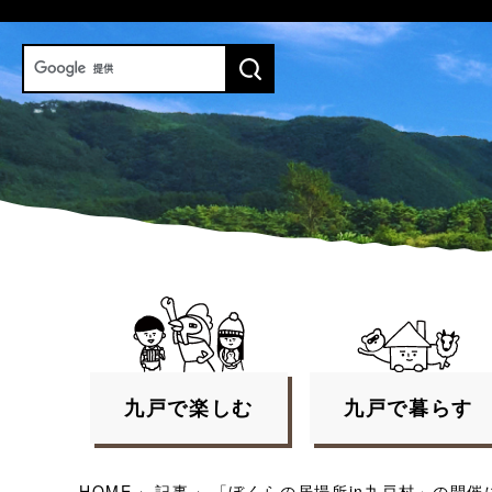
九戸で
楽しむ
九戸で
暮らす
HOME
›
記事
›
「ぼくらの居場所in九戸村」の開催