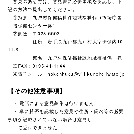
意見のある方は、意見書に必要事項を明記し、下
記の方法で提出してください。
①持参：九戸村保健福祉課地域福祉係（役場庁舎
１階保健センター奥）
②郵送：〒028-6502
住所：岩手県九戸郡九戸村大字伊保内10-
11-6
宛名：九戸村保健福祉課地域福祉係 宛
③FAX：0195-41-1144
④電子メール：hokenhuku@vill.kunohe.iwate.jp
【その他注意事項】
・ 電話による意見募集は行いません。
・ 単に賛否を記載した意見や住所・氏名等の必要
事項が記載されていない場合は意見し
て受付できません。