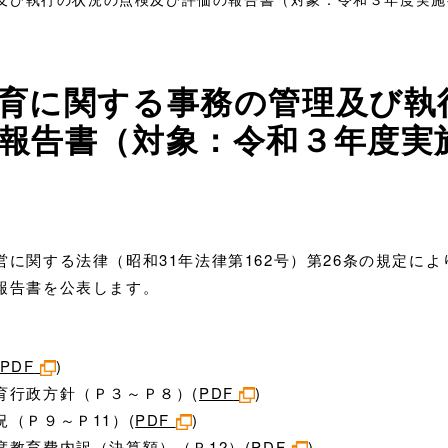
育に関する事務の管理及び執
報告書（対象：令和３年度実
に関する法律（昭和31年法律第162号）第26条の規定に
報告書を公表します。
PDF
)
行政方針（Ｐ３～Ｐ８）(
PDF
)
（Ｐ９～Ｐ11）(
PDF
)
教育費内訳（決算額）（Ｐ12）(
PDF
)