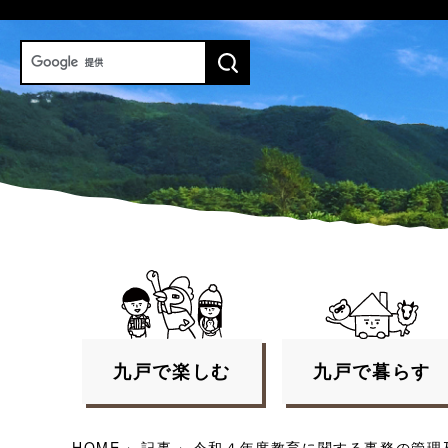
九戸で
楽しむ
九戸で
暮らす
HOME
›
記事
›
令和４年度教育に関する事務の管理