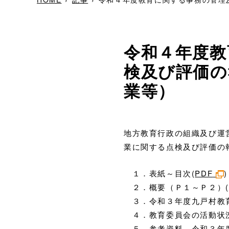
令和４年度教
検及び評価の
業等）
地方教育行政の組織及び運営
業に関する点検及び評価の
１．表紙～目次(
PDF
)
２．概要（Ｐ１～Ｐ２）(
３．令和３年度九戸村教育
４．教育委員会の活動状況
５．参考資料 令和３年度