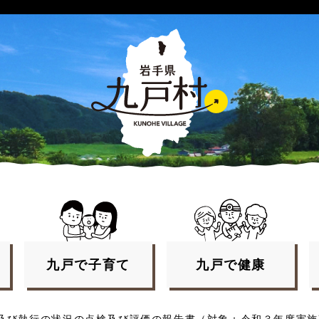
九戸で
子育て
九戸で
健康
及び執行の状況の点検及び評価の報告書（対象：令和３年度実施