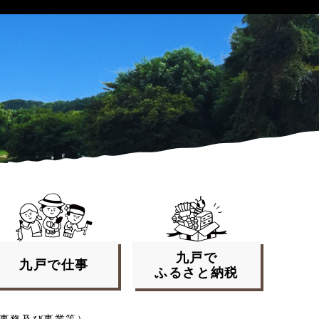
九戸で
九戸で
仕事
ふるさと
納税
事務及び事業等）