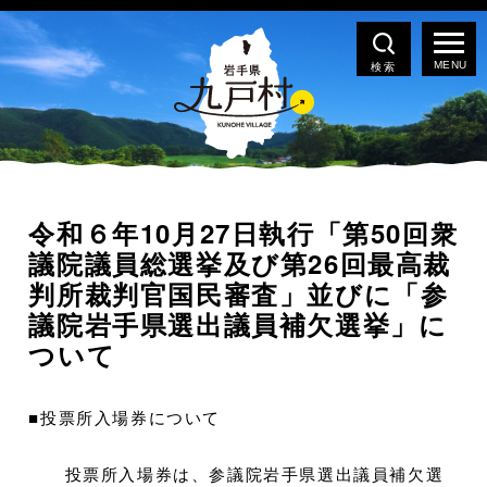
検索
令和６年10月27日執行「第50回衆
議院議員総選挙及び第26回最高裁
判所裁判官国民審査」並びに「参
議院岩手県選出議員補欠選挙」に
ついて
■投票所入場券について
投票所入場券は、参議院岩手県選出議員補欠選