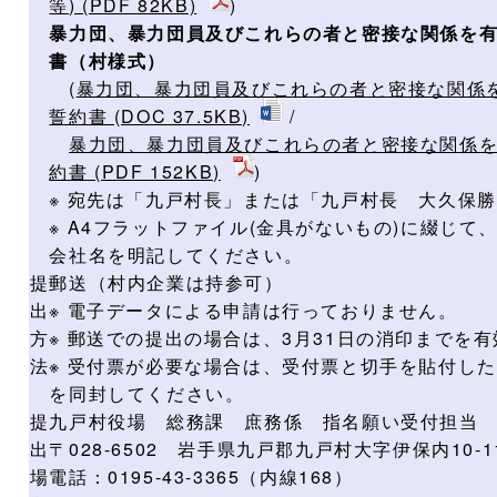
等) (PDF 82KB)
)
暴力団、暴力団員及びこれらの者と密接な関係を
書（村様式）
(
暴力団、暴力団員及びこれらの者と密接な関係
誓約書 (DOC 37.5KB)
/
暴力団、暴力団員及びこれらの者と密接な関係
約書 (PDF 152KB)
)
※ 宛先は「九戸村長」または「九戸村長 大久保
※ A4フラットファイル(金具がないもの)に綴じ
会社名を明記してください。
提
郵送（村内企業は持参可）
出
※ 電子データによる申請は行っておりません。
方
※ 郵送での提出の場合は、3月31日の消印までを
法
※ 受付票が必要な場合は、受付票と切手を貼付し
を同封してください。
提
九戸村役場 総務課 庶務係 指名願い受付担当
出
〒028-6502 岩手県九戸郡九戸村大字伊保内10-11
場
電話：0195-43-3365（内線168）