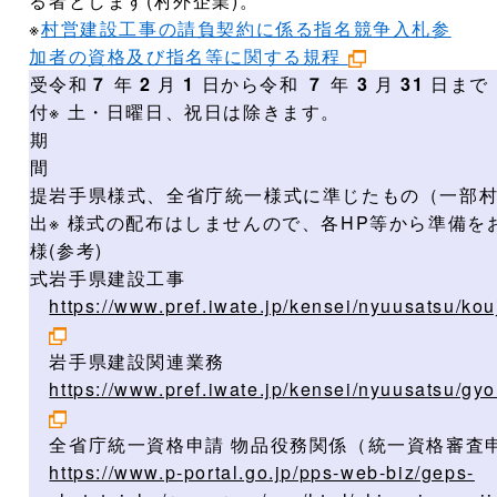
る者とします(村外企業)。
※
村営建設工事の請負契約に係る指名競争入札参
加者の資格及び指名等に関する規程
受
令和
７
年
2
月
1
日から令和
７
年
3
月
31
日まで
付
※ 土・日曜日、祝日は除きます。
期
間
提
岩手県様式、全省庁統一様式に準じたもの（一部
出
※ 様式の配布はしませんので、各HP等から準備を
様
(参考)
式
岩手県建設工事
https://www.pref.iwate.jp/kensei/nyuusatsu/kou
岩手県建設関連業務
https://www.pref.iwate.jp/kensei/nyuusatsu/g
全省庁統一資格申請 物品役務関係（統一資格審査
https://www.p-portal.go.jp/pps-web-biz/geps-