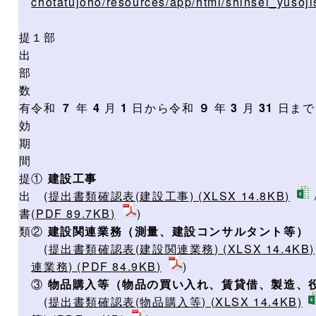
chotatujoho/resources/app/html/shinsei_yusoji
提
１部
出
部
数
有
令和
７
年
4
月
1
日から令和
９
年
3
月
31
日まで
効
期
間
提
①
建設工事
出
(
提出書類確認表(建設工事) (XLSX 14.8KB)
書
(PDF 89.7KB)
)
類
②
建設関連業務（測量、建設コンサルタント等）
(
提出書類確認表(建設関連業務) (XLSX 14.4KB)
連業務) (PDF 84.9KB)
)
③
物品購入等（物品の買い入れ、賃貸借、製造、
(
提出書類確認表(物品購入等) (XLSX 14.4KB)