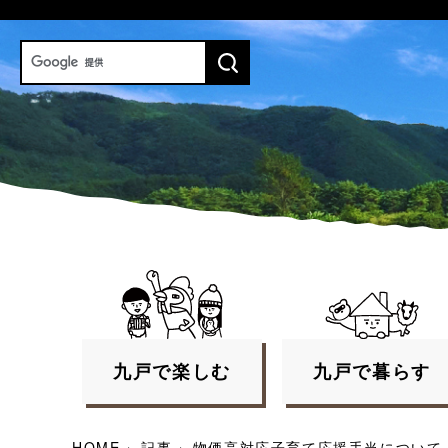
九戸で
楽しむ
九戸で
暮らす
HOME
›
記事
›
物価高対応子育て応援手当について