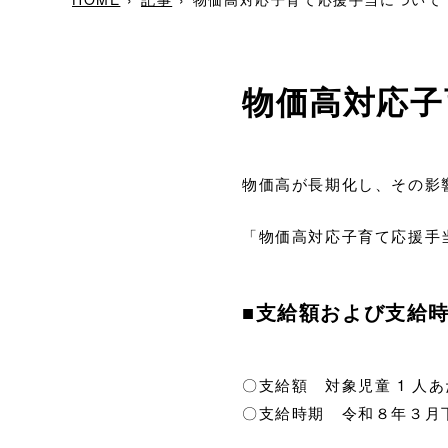
物価高対応子
物価高が長期化し、その影
「物価高対応子育て応援手
■
支給額および支給
〇支給額 対象児童 1 人
〇支給時期 令和８年３月