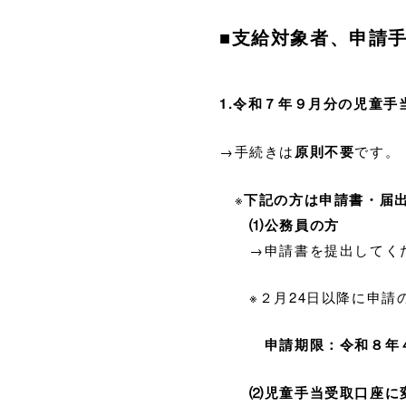
■
支給対象者、申請
1.令和７年９月分の児童手
→手続きは
原則不要
です。
※
下記の方は申請書・届
⑴
公務員の方
→申請書を提出してくだ
※２月24日以降に申請の
申請期限：令和８年
⑵児童手当受取口座に変