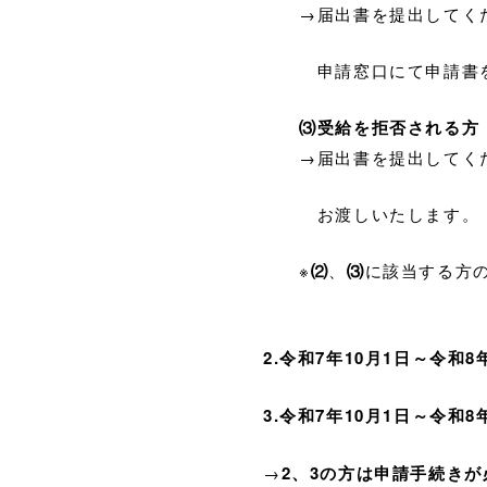
→届出書を提出してくだ
申請窓口にて申請書を
⑶
受給を拒否される方
→届出書を提出してくださ
お渡しいたします。
※
⑵
、
⑶
に該当する方
2.令和7年10月1日～令
3.令和7年10月1日～令
→
2、3の方は申請手続きが