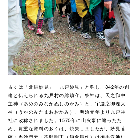
古くは「北辰妙見」「九戸妙見」と称し、842年の創
建と伝えられる九戸村の総鎮守。祭神は、天之御中
主神（あめのみなかぬしのかみ）と、宇迦之御魂大
神（うかのみたまおおかみ）。明治元年より九戸神
社に改称されました。1575年に山火事に遭ったた
め、貴重な資料の多くは、焼失しましたが、妙見菩
薩・毘沙門天・不動明王（鎌倉期作）は御手洗池に