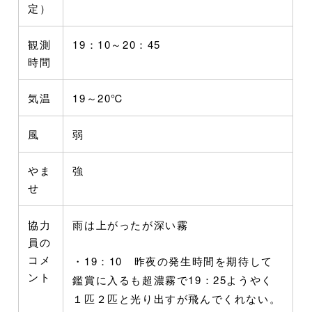
定）
観測
19：10～20：45
時間
気温
19～20℃
風
弱
やま
強
せ
協力
雨は上がったが深い霧
員の
コメ
・19：10 昨夜の発生時間を期待して
ント
鑑賞に入るも超濃霧で19：25ようやく
１匹２匹と光り出すが飛んでくれない。