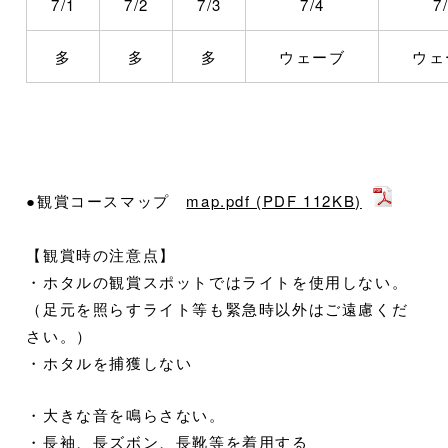
7/1
7/2
7/3
7/4
7
多
多
多
ウェーブ
ウェ
●観賞コースマップ
map.pdf (PDF 112KB)
【観賞時の注意点】
・ホタルの観賞スポットではライトを使用しない。
（足元を照らすライト等も緊急時以外はご遠慮くだ
さい。）
・ホタルを捕獲しない
・大きな音を鳴らさない。
・長袖、長ズボン、長靴等を着用する