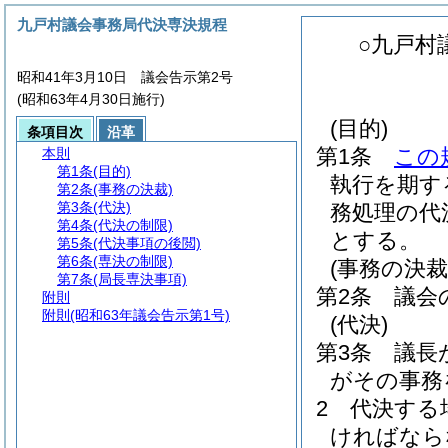
九戸村議会事務局代決専決規程
○九戸村
昭和41年3月10日 議会告示第2号
(昭和63年4月30日施行)
(目的)
条項目次
沿革
第1条
この
本則
第1条
(目的)
執行を期す
第2条
(事務の決裁)
第3条
(代決)
務処理の代
第4条
(代決の制限)
とする。
第5条
(代決事項の後閲)
第6条
(専決の制限)
(事務の決裁
第7条
(局長専決事項)
第2条
議会
附則
附則
(昭和63年議会告示第1号)
(代決)
第3条
議長
がその事務
2
代決する
ければなら