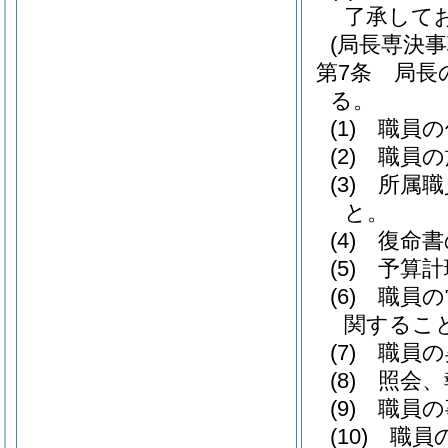
了承して
(局長専決事
第7条
局長
る。
(1)
職員の
(2)
職員の
(3)
所属職
と。
(4)
復命書
(5)
予算計
(6)
職員の
関するこ
(7)
職員の
(8)
照会、
(9)
職員の
(10)
職員