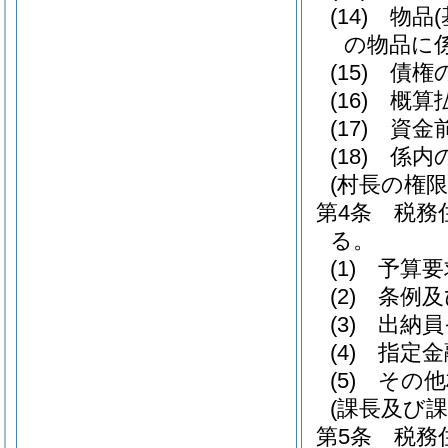
(14)
物品
の物品に
(15)
債権
(16)
概算
(17)
資金
(18)
係内
(村長の権
第4条
税務
る。
(1)
予算要
(2)
条例及
(3)
出納員
(4)
指定金
(5)
その他
(課長及び課
第5条
税務