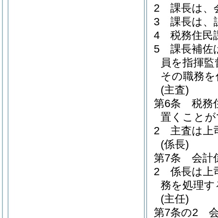
2
課長は、
3
課長は、
4
税務住民
5
課長補佐
員を指揮監
その職務を
(主査)
第6条
税務
置くことが
2
主査は上
(係長)
第7条
会計
2
係長は上
務を処理す
(主任)
第7条の2