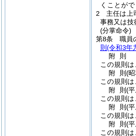
くことがで
2
主任は上
事務又は技
(分掌命令)
第8条
職員
則
(令和3年
附
則
この規則は
附
則
(
この規則は
附
則
(
この規則は
附
則
(
この規則は
附
則
(
この規則は