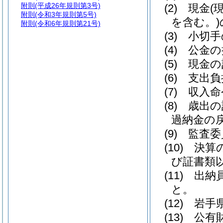
附則
(平成26年規則第3号)
(2)
現金
(
附則
(令和3年規則第5号)
を含む。)
附則
(令和6年規則第21号)
(3)
小切手
(4)
公金の
(5)
現金の
(6)
支出負
(7)
収入命
(8)
歳出の
過納金の
(9)
監査委
(10)
決算
び証書類
(11)
出納
と。
(12)
岩手
(13)
公有