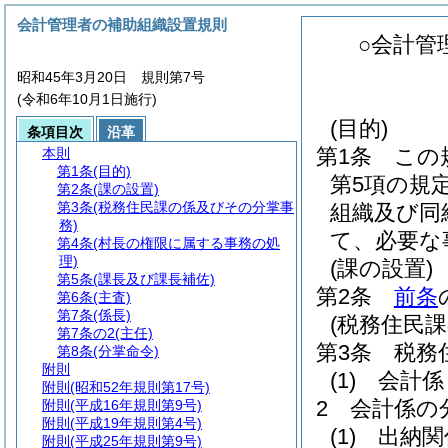
会計管理者の補助組織設置規則
○会計管
昭和45年3月20日 規則第7号
(令和6年10月1日施行)
(目的)
条項目次
沿革
第1条
この
本則
第1条
(目的)
第5項の規
第2条
(課の設置)
第3条
(税務住民課の係及びその分掌事
組織及び同
務)
て、必要な
第4条
(村長の権限に属する事務の処
理)
(課の設置)
第5条
(課長及び課長補佐)
第2条
前条
第6条
(主査)
第7条
(係長)
(税務住民
第7条の2
(主任)
第3条
税務
第8条
(分掌命令)
附則
(1)
会計係
附則
(昭和52年規則第17号)
2
会計係の
附則
(平成16年規則第9号)
附則
(平成19年規則第4号)
(1)
出納関
附則
(平成25年規則第9号)