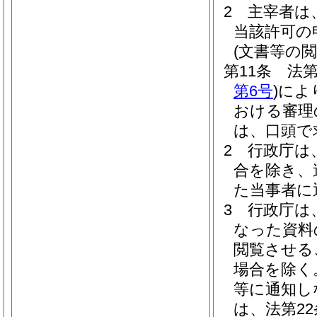
2
主宰者は
当該許可の
(文書等の閲
第11条
法第
第6号
)
によ
おける審理
は、口頭で
2
行政庁は
合を除き、
た当事者に
3
行政庁は
なった資料
閲覧させる
場合を除く
等に通知し
は、法第2