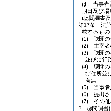
は、当事者
期日及び場
(聴聞調書
第17条
法
載するもの
(1)
聴聞の
(2)
主宰者
(3)
聴聞の
並びに行
(4)
聴聞の
び住所並
有無
(5)
当事者
(6)
提出さ
(7)
その他
2
聴聞調書