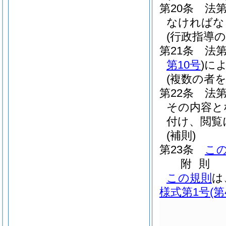
第20条
法第
なければな
(行政指導
第21条
法第
第10号
)
に
(複数の者
第22条
法
その内容と
付け、閲覧
(補則)
第23条
こ
附
則
この規則
は
様式第1号
(