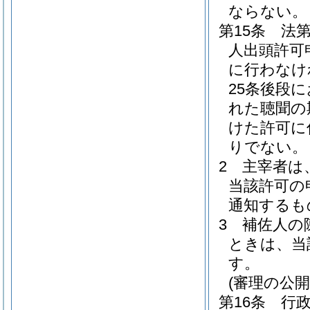
ならない。
第15条
法第
人出頭許可
に行わなけ
25条後段
れた聴聞の
けた許可に
りでない。
2
主宰者は
当該許可の
通知するも
3
補佐人の
ときは、当
す。
(審理の公開
第16条
行