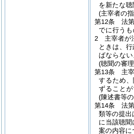
を新たな聴
(主宰者の指
第12条
法
でに行うも
2
主宰者が
ときは、行
ばならない
(聴聞の審理
第13条
主
するため、
ずることが
(陳述書等の
第14条
法第
類等の提出
に当該聴聞
案の内容に