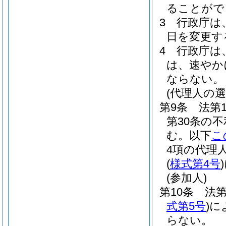
ることがで
3
行政庁は
日を変更す
4
行政庁は
は、速やか
ならない。
(代理人の選
第9条
法第
第30条の
む。以下
こ
4項の代理
(
様式第4号
)
(参加人)
第10条
法第
式第5号
)
に
らない。