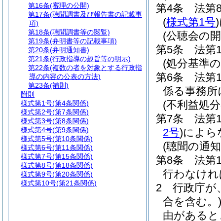
第16条
(審理の公開)
第4条
法第
第17条
(聴聞調書及び報告書の記載事
(
様式第1号
)
項)
第18条
(聴聞調書等の閲覧)
(公聴会の開
第19条
(弁明書等の記載事項)
第5条
法第
第20条
(弁明通知書)
第21条
(行政指導の趣旨等の明示)
(処分基準の
第22条
(複数の者を対象とする行政指
第6条
法第
導の内容の公表の方法)
第23条
(補則)
係る事務所
附則
(不利益処
様式第1号
(第4条関係)
様式第2号
(第7条関係)
第7条
法第
様式第3号
(第8条関係)
様式第4号
(第9条関係)
2号
)
によら
様式第5号
(第10条関係)
(聴聞の通知
様式第6号
(第11条関係)
様式第7号
(第15条関係)
第8条
法第
様式第8号
(第18条関係)
行わなけれ
様式第9号
(第20条関係)
様式第10号
(第21条関係)
2
行政庁が
合を含む。
由があると