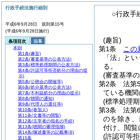
行政手続法施行細則
○行政手
平成6年9月28日 規則第15号
(平成6年9月28日施行)
(趣旨)
条項目次
沿革
第1条
この
本則
第1条
(趣旨)
「法」とい
第2条
(審査基準の公表方法)
第3条
(標準処理期間の公表方法)
る。
第4条
(許認可等拒否処分の理由の提
(審査基準の
示)
第5条
(公聴会の開催等)
第2条
法第
第6条
(処分基準の公表方法)
ている機関
第7条
(不利益処分の理由の提示)
第8条
(聴聞の通知)
(標準処理
第9条
(代理人の選任等)
第3条
法第
第10条
(参加人)
第11条
(文書等の閲覧)
のを除き、
第12条
(主宰者の指名の手続)
付け、閲覧
第13条
(聴聞の審理指揮)
第14条
(陳述書等の記載事項)
(許認可等
第15条