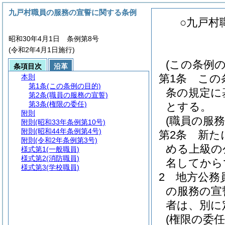
九戸村職員の服務の宣誓に関する条例
○九戸村
昭和30年4月1日 条例第8号
(令和2年4月1日施行)
(この条例の
条項目次
沿革
第1条
この
本則
第1条
(この条例の目的)
条の規定に
第2条
(職員の服務の宣誓)
第3条
(権限の委任)
とする。
附則
(職員の服務
附則
(昭和33年条例第10号)
附則
(昭和44年条例第4号)
第2条
新た
附則
(令和2年条例第3号)
める上級の
様式第1
(一般職員)
様式第2
(消防職員)
名してから
様式第3
(学校職員)
2
地方公務
の服務の宣
者は、別に
(権限の委任