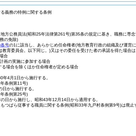
する義務の特例に関する条例
、地方公務員法
(昭和25年法律第261号)
第35条の規定に基き、職務に専
務の免除)
の各号
の1に該当し、あらかじめ任命権者
(地方教育行政の組織及び運営
は教育委員会。以下同じ。)
又はその委任を受けた者の承認を得た場合は
場合
計画の実施に参加する場合
する場合を除くほか任命権者が定める場合
30年4月1日から施行する。
3年
条例第11号)
の日から施行する。
3年
条例第25号)
の日から施行し、昭和43年12月14日から適用する。
にもつぱら従事する職員に関する条例
(昭和33年九戸村条例第9号)
は廃止