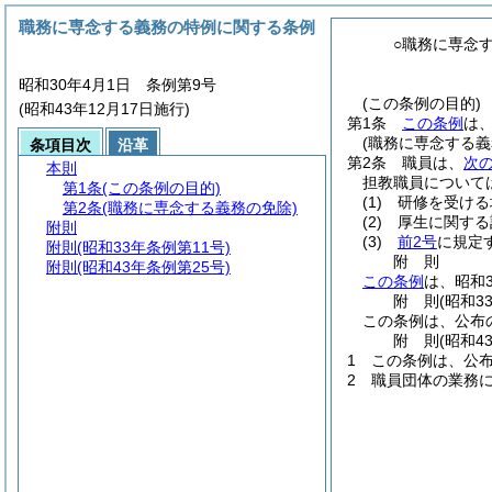
職務に専念する義務の特例に関する条例
○職務に専念
昭和30年4月1日 条例第9号
(この条例の目的)
(昭和43年12月17日施行)
第1条
この条例
は
(職務に専念する義
条項目次
沿革
第2条
職員は、
次
本則
担教職員について
第1条
(この条例の目的)
(1)
研修を受ける
第2条
(職務に専念する義務の免除)
(2)
厚生に関する
附則
(3)
前2号
に規定
附則
(昭和33年条例第11号)
附
則
附則
(昭和43年条例第25号)
この条例
は、昭和
附
則
(昭和3
この条例は、公布
附
則
(昭和4
1
この条例は、公布
2
職員団体の業務