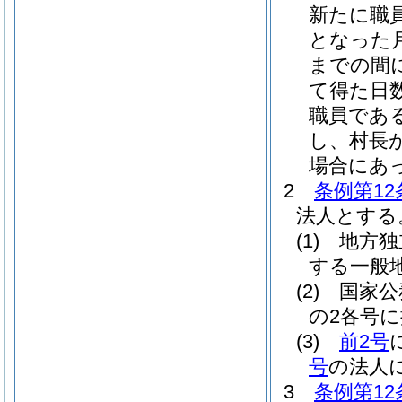
新たに職
となった
までの間
て得た日
職員であ
し、村長
場合にあ
2
条例第12
法人とする
(1)
地方独
する一般
(2)
国家公
の2各号
(3)
前2号
号
の法人
3
条例第12