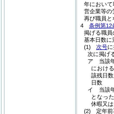
年において
営企業等の
再び職員と
4
条例第12
掲げる職員
基本日数に
(1)
次号
に
次に掲げ
ア
当該
における
該残日数
日数
イ
当該
となっ
休暇又は
(2)
定年前