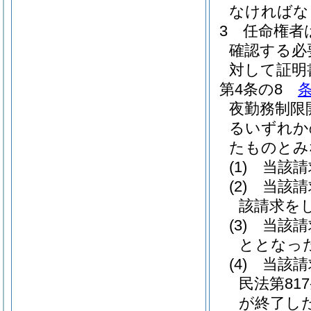
なければな
3
任命権者
確認する必
対して証明
第4条の8
夜勤務制限
るいずれか
たものとみ
(1)
当該請
(2)
当該請
該請求を
(3)
当該請
ととなっ
(4)
当該請
民法第81
が終了し