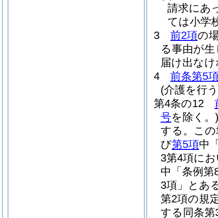
請求にあ
ては小学
3
前2項
の
る事由が生
届け出なけ
4
前条第5
(介護を行
第4条の12
号
を除く。
する。
この
び
第5項
中
3第4項に
中「条例第
3項」とあ
第2項の規
する同条第