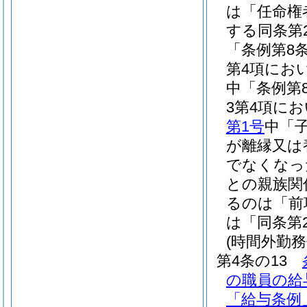
は「任命権
する同条第
「条例第8
第4項にお
中「条例第
3第4項に
第1号
中「
が離縁又は
でなくなっ
との親族関
るのは「前
は「同条第
(時間外勤
第4条の13
の職員の給
「給与条例