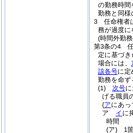
の勤務時間
勤務と同様
3
任命権者
務が過度に
(時間外勤
第3条の4
定に基づき
場合には、
該各号
に定
勤務を命ず
(1)
次号
に
げる職員
(
ア
にあっ
ア
イ
に
時間
(ア)
1