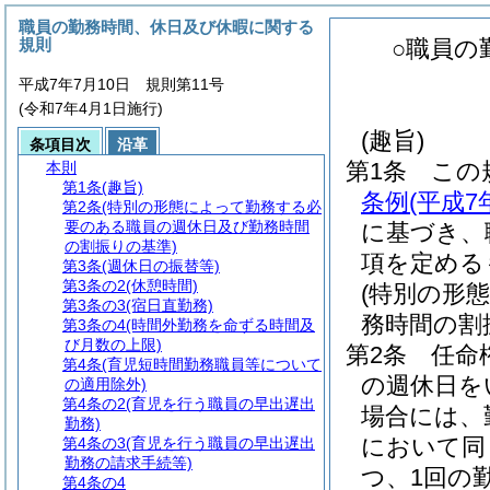
職員の勤務時間、休日及び休暇に関する
規則
○職員の
平成7年7月10日 規則第11号
(令和7年4月1日施行)
(趣旨)
条項目次
沿革
第1条
この
本則
第1条
(趣旨)
条例
(平成
第2条
(特別の形態によって勤務する必
要のある職員の週休日及び勤務時間
に基づき、
の割振りの基準)
項を定める
第3条
(週休日の振替等)
第3条の2
(休憩時間)
(特別の形
第3条の3
(宿日直勤務)
務時間の割
第3条の4
(時間外勤務を命ずる時間及
び月数の上限)
第2条
任命
第4条
(育児短時間勤務職員等について
の週休日を
の適用除外)
第4条の2
(育児を行う職員の早出遅出
場合には、
勤務)
において同
第4条の3
(育児を行う職員の早出遅出
勤務の請求手続等)
つ、1回の
第4条の4