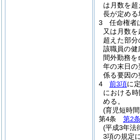
は月数を超
長が定める
3
任命権者
又は月数を
超えた部分
該職員の健
間外勤務を
年の末日の
係る要因の
4
前3項
に
における時
める。
(育児短時
第4条
第2
(平成3年法
3項の規定