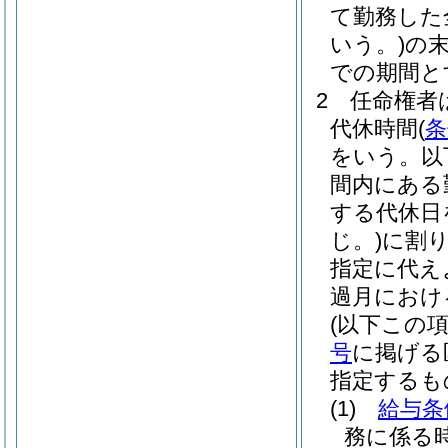
て勤務した
いう。)
の
での期間と
2
任命権者
代休時間
(
条
をいう。以
間内にある
する代休日
じ。)
に割
指定に代え
過月におけ
(以下この
号
に掲げる
指定するも
(1)
給与条
務に係る