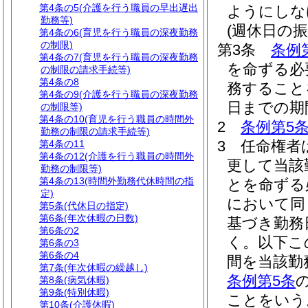
第4条の5
(介護を行う職員の早出遅出
ようにしな
勤務等)
(週休日の振
第4条の6
(育児を行う職員の深夜勤務
の制限)
第3条
条例
第4条の7
(育児を行う職員の深夜勤務
を命ずる必
の制限の請求手続等)
第4条の8
務すること
第4条の9
(介護を行う職員の深夜勤務
日までの期
の制限等)
第4条の10
(育児を行う職員の時間外
2
条例第5
勤務の制限の請求手続等)
3
任命権者
第4条の11
第4条の12
(介護を行う職員の時間外
更して当該
勤務の制限等)
第4条の13
(時間外勤務代休時間の指
とを命ずる
定)
において同
第5条
(代休日の指定)
第6条
(年次休暇の日数)
基づき勤務
第6条の2
く。以下こ
第6条の3
第6条の4
間を当該勤
第7条
(年次休暇の繰越し)
条例第5条
第8条
(病気休暇)
第9条
(特別休暇)
ことをいう
第10条
(介護休暇)