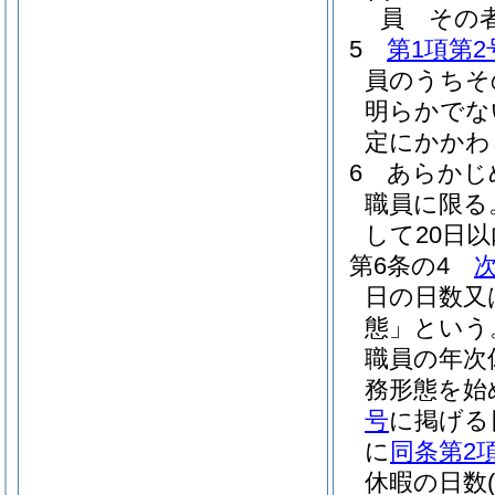
員 その
5
第1項第2
員のうちそ
明らかでな
定にかかわ
6
あらかじ
職員に限る
して20日
第6条の4
日の日数又
態」という
職員の年次
務形態を始
号
に掲げる
に
同条第2
休暇の日数