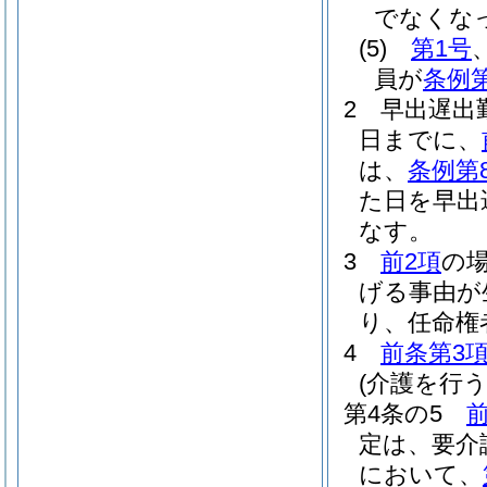
でなくな
(5)
第1号
員が
条例第
2
早出遅出
日までに、
は、
条例第
た日を早出
なす。
3
前2項
の
げる事由が
り、任命権
4
前条第3
(介護を行
第4条の5
前
定は、要介
において、