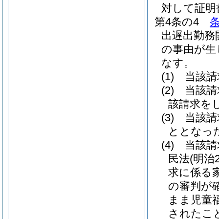
対して証明
第4条の4
出遅出勤務
の事由が生
なす。
(1)
当該請
(2)
当該請
該請求を
(3)
当該請
ととなっ
(4)
当該請
民法
(明治
求に係る
の審判が
まま児童
されたこ