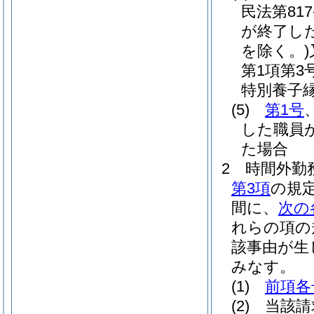
民法第81
が終了し
を除く。)
第1項第
特別養子
(5)
第1号
した職員
た場合
2
時間外勤
第3項
の規
間に、
次の
れらの項の
該事由が生
みなす。
(1)
前項各
(2)
当該請