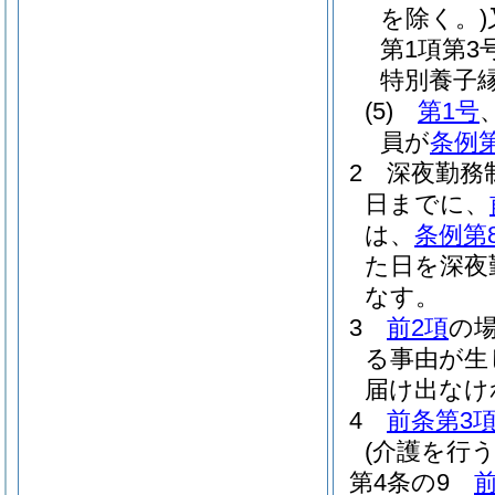
を除く。)
第1項第
特別養子
(5)
第1号
員が
条例第
2
深夜勤務
日までに、
は、
条例第
た日を深夜
なす。
3
前2項
の
る事由が生
届け出なけ
4
前条第3
(介護を行
第4条の9
前