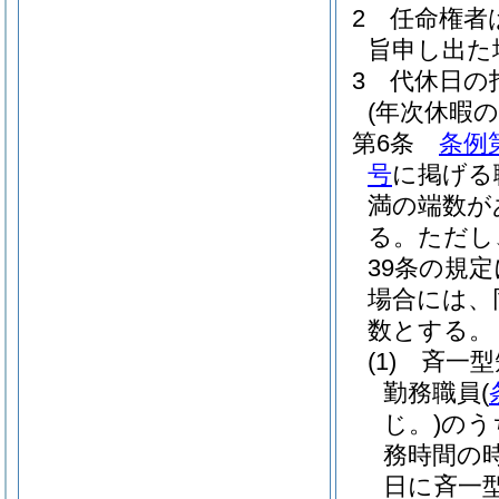
2
任命権者
旨申し出た
3
代休日の
(年次休暇の
第6条
条例
号
に掲げる
満の端数が
る。
ただし
39条の規
場合には、
数とする。
(1)
斉一型
勤務職員
(
じ。)
のう
務時間の
日に斉一