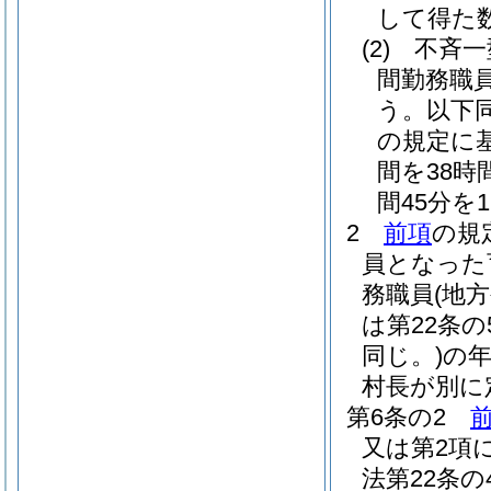
して得た
(2)
不斉一
間勤務職
う。以下同
の規定に
間を38時
間45分
2
前項
の規
員となった
務職員
(地
は第22条
同じ。)
の
村長が別に
第6条の2
又は第2項
法第22条