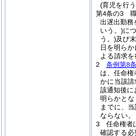
(育児を行
第4条の3
出遅出勤務
いう。)
に
う。)
及び
日を明らか
よる請求を
2
条例第8条
は、任命権
かに当該請
該通知後に
明らかとな
までに、当
ならない。
3
任命権者
確認する必