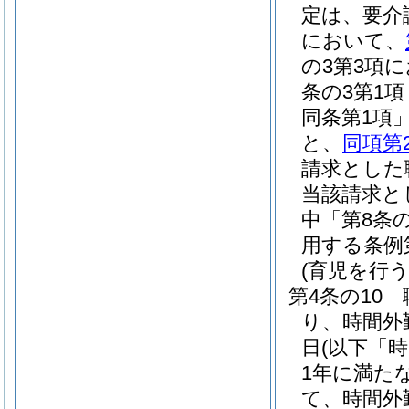
定は、要介
において、
の3第3項
条の3第1
同条第1項
と、
同項第
請求とした
当該請求と
中「第8条
用する条例
(育児を行
第4条の10
り、時間外
日
(以下「
1年に満た
て、時間外