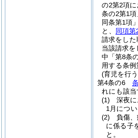
の2第2項
条の2第1
同条第1項
と、
同項第
請求をした
当該請求を
中「第8条
用する条例
(育児を行
第4条の6
れにも該当
(1)
深夜に
1月につい
(2)
負傷、
に係る子
と。