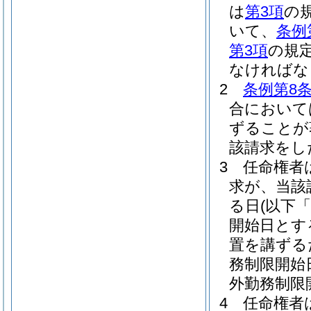
は
第3項
の
いて、
条例
第3項
の規
なければな
2
条例第8条
合において
ずることが
該請求をし
3
任命権者
求が、当該
る日
(以下
開始日とす
置を講ずる
務制限開始
外勤務制限
4
任命権者