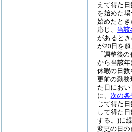
えて得た日
を始めた場
始めたとき
応じ、
当該
があるとき
が20日を
「調整後の
から当該年
休暇の日数
更前の勤務
た日におい
に、
次の各
じて得た日
して得た日
する。)
に
変更の日の