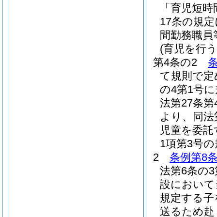
「育児短時
17条の規
間勤務職員
(育児を行
第4条の2
て規則で定
の4第1号
法第27条
より、同法
児童を委託
1項第3号
2
条例第8条
法第6条の
設において
規定する子
送るため赴