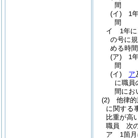
間
(イ)
1
間
イ
1年
の号に規
める時間
(ア)
1
間
(イ)
ア
に職員
間にお
(2)
他律的
に関する
比重が高
職員 次
ア
1箇