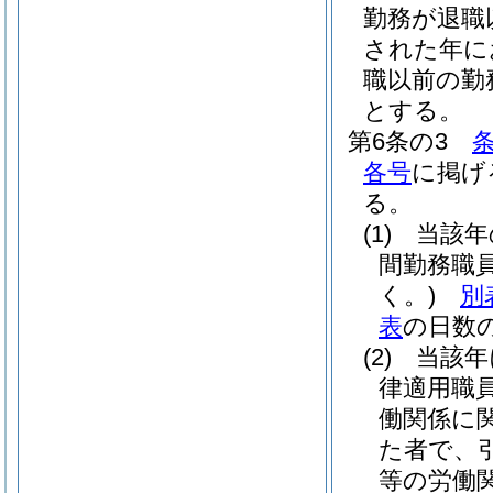
勤務が退職
された年に
職以前の勤
とする。
第6条の3
条
各号
に掲げ
る。
(1)
当該年
間勤務職
く。)
別
表
の日数
(2)
当該年
律適用職
働関係に
た者で、
等の労働