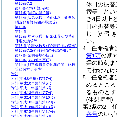
休日の振替
第10条の2
第10条の3
(介護時間)
替等」とい
第11条
(休暇の単位等)
第12条
(病気休暇、特別休暇、介護休
き4日以上
暇及び介護時間の承認等)
日の振替等
第13条
第14条
じ。)
が引き
第15条
(年次休暇、病気休暇及び特別
い。
休暇の請求等)
第16条
(介護休暇及び介護時間の請求)
4
任命権者
第16条の2
(介護休暇の承認の決定)
第1項
の期
第17条
(証明書類の提出)
第18条
(その他の事項)
業の時刻ま
第19条
(非常勤職員の勤務時間、休暇
て行わなけ
等に関する基準)
附則
5
任命権者
附則
(平成8年規則第17号)
附則
(平成10年規則第5号)
めるところ
附則
(平成11年規則第5号)
るものとす
附則
(平成13年規則第7号)
附則
(平成14年規則第10号)
(休憩時間)
附則
(平成18年規則第12号)
第3条の2
附則
(平成18年規則第13号)
附則
(平成18年規則第17号)
各号
のいず
附則
(平成20年規則第5号)