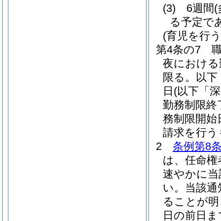
(3)
6週間
る予定で
(育児を行
第4条の7
夜における
限る。以下
日
(以下「
勤務制限終
務制限開始
請求を行う
2
条例第8条
は、任命権
速やかに当
い。
当該通
ることが明
日の前日ま