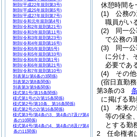
休憩時間を
附則
(平成22年規則第3号)
附則
(平成25年規則第5号)
(1)
公務の
附則
(平成27年規則第7号)
職員がい
附則
(令和元年規則第4号)
附則
(令和2年規則第21号)
(2)
同一公
附則
(令和3年規則第11号)
附則
(令和3年規則第23号)
で公務の
附則
(令和4年規則第16号)
(3)
同一公
附則
(令和5年規則第5号)
附則
(令和5年規則第33号)
に分け、
附則
(令和6年規則第1号)
必要であ
附則
(令和6年規則第21号)
附則
(令和7年規則第10号)
(4)
その他
別表第1
(第6条の3関係)
(宿日直勤務
別表第2
(第8条関係)
別表第3
(第9条関係)
第3条の3
様式第1号
(第15条関係)
に掲げる勤
様式第1号の2
(第15条関係)
様式第2号
(第10条、第16条関係)
(1)
本来の
様式第2号の2
(第16条関係)
様式第3号
(第4条の3、第4条の7及び第4
等の保全
条の10関係)
とする勤
様式第4号
(第4条の4、第4条の8及び第4
条の11関係)
2
任命権者