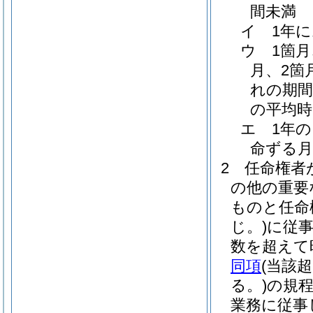
間未満
イ
1年
ウ
1箇
月、2箇
れの期間
の平均時
エ
1年
命ずる月
2
任命権者
の他の重要
ものと任命
じ。)
に従
数を超えて
同項
(当該
る。)
の規
業務に従事