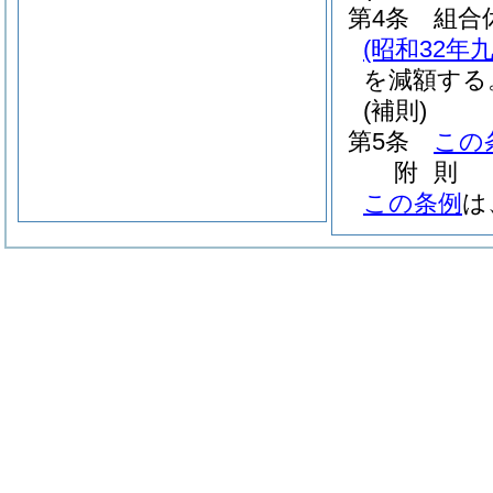
第4条
組合
(昭和32年
を減額する
(補則)
第5条
この
附
則
この条例
は