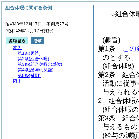
組合休暇に関する条例
○組合休
昭和43年12月17日 条例第27号
(昭和43年12月17日施行)
(趣旨)
条項目次
沿革
第1条
この
本則
第1条
(趣旨)
のとする。
第2条
(組合休暇)
第3条
(組合休暇の単位)
(組合休暇)
第4条
(給与の減額)
第2条
組合
第5条
(補則)
附則
活動に従事
与えられる
2
組合休暇
(組合休暇の
第3条
組合
与えるもの
(給与の減額