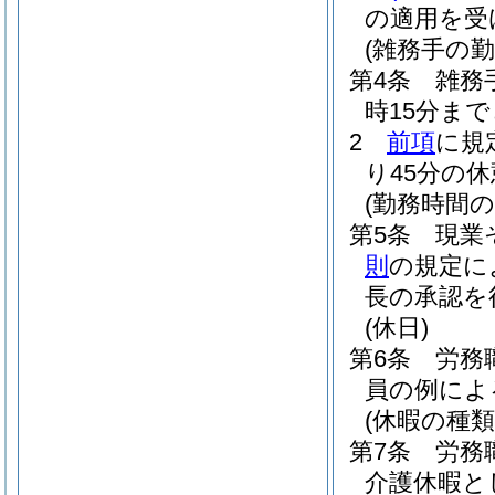
の適用を受
(雑務手の
第4条
雑務
時15分ま
2
前項
に規
り45分の
(勤務時間
第5条
現業
則
の規定に
長の承認を
(休日)
第6条
労務
員の例によ
(休暇の種類
第7条
労務
介護休暇と