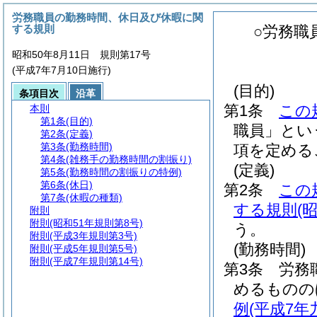
労務職員の勤務時間、休日及び休暇に関
する規則
○労務職
昭和50年8月11日 規則第17号
(平成7年7月10日施行)
(目的)
条項目次
沿革
第1条
この
本則
第1条
(目的)
職員」とい
第2条
(定義)
第3条
(勤務時間)
項を定める
第4条
(雑務手の勤務時間の割振り)
(定義)
第5条
(勤務時間の割振りの特例)
第6条
(休日)
第2条
この
第7条
(休暇の種類)
する規則
(
附則
附則
(昭和51年規則第8号)
う。
附則
(平成3年規則第3号)
(勤務時間)
附則
(平成5年規則第5号)
附則
(平成7年規則第14号)
第3条
労務
めるものの
例
(平成7