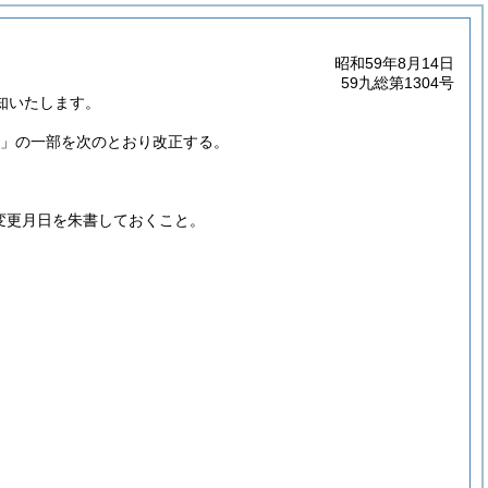
昭和59年8月14日
59九総第1304号
知いたします。
いて」の一部を次のとおり改正する。
変更月日を朱書しておくこと。