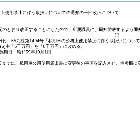
務上使用禁止に伴う取扱いについての通知の一部改正について
記のとおり改正することにしたので、所属職員に、周知徹底するよう通
記
25日付、55九総第1494号「私用車の公務上使用禁止に伴う取扱いにつ
(5)
中「5千万円」を「8千万円」に改める。
施期日 昭和59年10月1日
30日までに、私用車公用使用届出書に変更後の事項を記入させ、備考欄に