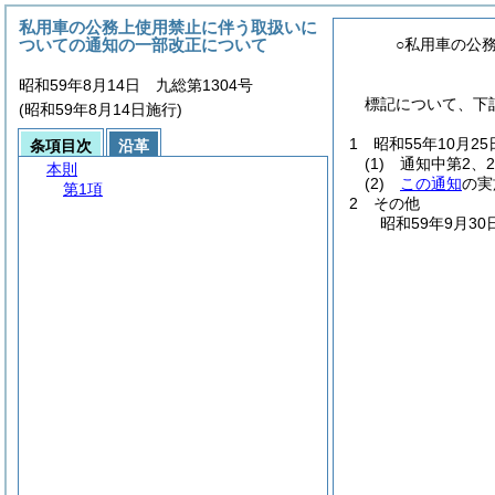
私用車の公務上使用禁止に伴う取扱いに
ついての通知の一部改正について
○私用車の公
昭和59年8月14日 九総第1304号
標記について、下
(昭和59年8月14日施行)
1 昭和55年10月
条項目次
沿革
(1)
通知中第2、2
本則
(2)
この通知
の実
第1項
2 その他
昭和59年9月