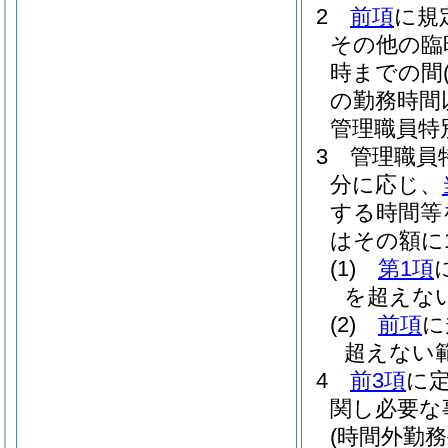
2
前項
に規
その他の臨
時までの間
の勤務時間
管理職員特
3
管理職員
分に応じ、
する時間等
はその額に1
(1)
第1項
を超えな
(2)
前項
に
超えない
4
前3項
に
関し必要な
(時間外勤