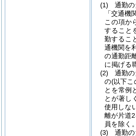
(1)
通勤の
「交通機
この項か
すること
勤するこ
通機関を
の通勤距
に掲げる
(2)
通勤の
の
(以下
とを常例
とが著し
使用しな
離が片道
員を除く。
(3)
通勤の