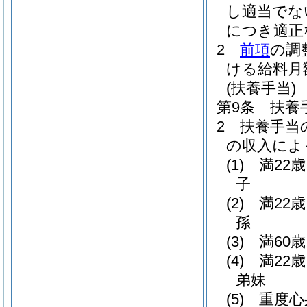
し適当でな
につき適正
2
前項
の調
ける給料月
(扶養手当)
第9条
扶養
2
扶養手当
の収入によ
(1)
満22
子
(2)
満22
孫
(3)
満60
(4)
満22
弟妹
(5)
重度心