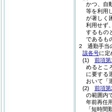
かつ、自
等を利用
が著しく
利用せず
するもの
であるも
2
通勤手当
該各号
に定
(1)
前項第
めるとこ
に要する
おいて「
(2)
前項第
の範囲内
年前再任
「短時間