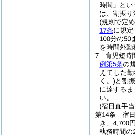
時間」とい
は、割振り
(規則で定
17条
に規定
100分の
を時間外勤
7
育児短時
例第5条
の
えてした勤
く。)
と割振
に達するま
い。
(宿日直手当
第14条
宿
き、4,700
執務時間の