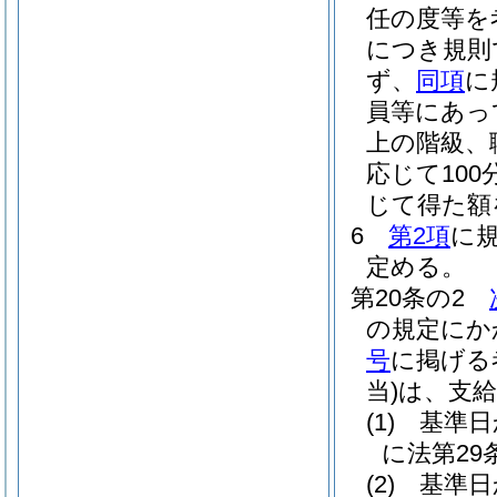
任の度等を
につき規則
ず、
同項
に
員等にあっ
上の階級、
応じて10
じて得た額
6
第2項
に
定める。
第20条の2
の規定にか
号
に掲げる
当)
は、支
(1)
基準日
に法第2
(2)
基準日