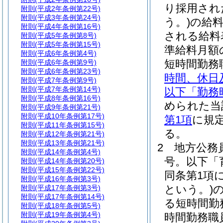
り採用され
附則
(平成2年条例第22号)
附則
(平成3年条例第24号)
う。)
の給
附則
(平成4年条例第16号)
される給料
附則
(平成5年条例第8号)
附則
(平成5年条例第15号)
準給料月額
附則
(平成6年条例第4号)
短時間勤務
附則
(平成6年条例第9号)
附則
(平成6年条例第23号)
時間、休日
附則
(平成7年条例第9号)
附則
(平成7年条例第14号)
以下「勤務
附則
(平成8年条例第16号)
められた当
附則
(平成9年条例第21号)
附則
(平成10年条例第17号)
第1項
に規
附則
(平成11年条例第15号)
る。
附則
(平成12年条例第21号)
附則
(平成13年条例第21号)
2
地方公務
附則
(平成14年条例第4号)
号。以下「
附則
(平成14年条例第20号)
附則
(平成15年条例第22号)
同条第1項
附則
(平成16年条例第3号)
という。)
附則
(平成17年条例第3号)
附則
(平成17年条例第14号)
る短時間勤
附則
(平成18年条例第5号)
附則
(平成19年条例第4号)
時間勤務職