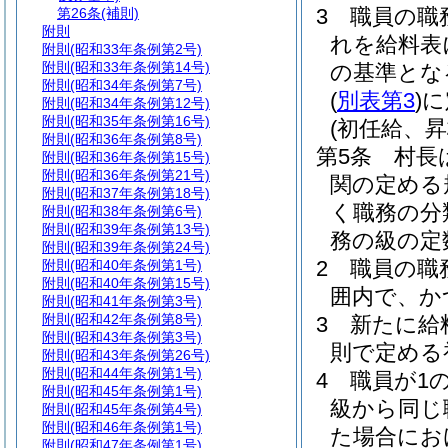
3
職員の職
第26条
(補則)
附則
れを給料表
附則
(昭和33年条例第2号)
附則
(昭和33年条例第14号)
の基準とな
附則
(昭和34年条例第7号)
(
別表第3
)
に
附則
(昭和34年条例第12号)
附則
(昭和35年条例第16号)
(初任給、
附則
(昭和36年条例第8号)
第5条
村長
附則
(昭和36年条例第15号)
附則
(昭和36年条例第21号)
関の定める
附則
(昭和37年条例第18号)
く職務の分
附則
(昭和38年条例第6号)
附則
(昭和39年条例第13号)
務の級の定
附則
(昭和39年条例第24号)
2
職員の職
附則
(昭和40年条例第1号)
附則
(昭和40年条例第15号)
囲内で、か
附則
(昭和41年条例第3号)
附則
(昭和42年条例第8号)
3
新たに給
附則
(昭和43年条例第3号)
則で定める
附則
(昭和43年条例第26号)
附則
(昭和44年条例第1号)
4
職員が1
附則
(昭和45年条例第1号)
級から同じ
附則
(昭和45年条例第4号)
附則
(昭和46年条例第1号)
た場合にお
附則
(昭和47年条例第1号)