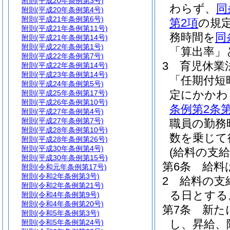
附則
(平成20年条例第3号)
わらず、
同
附則
(平成20年条例第4号)
附則
(平成21年条例第6号)
第2項
の規
附則
(平成21年条例第11号)
務時間を
同
附則
(平成21年条例第14号)
附則
(平成22年条例第1号)
「算出率」
附則
(平成22年条例第7号)
3
育児休業
附則
(平成22年条例第14号)
附則
(平成23年条例第14号)
「任期付短
附則
(平成24年条例第5号)
定にかかわ
附則
(平成25年条例第17号)
附則
(平成26年条例第10号)
条例第2条第
附則
(平成27年条例第4号)
附則
(平成27年条例第7号)
職員の勤務
附則
(平成28年条例第10号)
数を乗じて
附則
(平成28年条例第26号)
附則
(平成30年条例第4号)
(給料の支給
附則
(平成30年条例第15号)
第6条
給料
附則
(令和元年条例第17号)
附則
(令和2年条例第3号)
2
給料の支
附則
(令和2年条例第21号)
る日とする
附則
(令和4年条例第9号)
附則
(令和4年条例第20号)
第7条
新た
附則
(令和5年条例第3号)
し、昇給、
附則
(令和5年条例第24号)