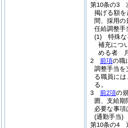
第10条の3
掲げる額を
間、採用の
任給調整手
(1)
特殊な
補充につ
める者 月
2
前項
の職
調整手当を
る職員には
る。
3
前2項
の
囲、支給期
必要な事項
(通勤手当)
第10条の4