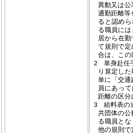
異動又は公
通勤距離等
ると認めら
る職員には
居から在勤
て規則で定
合は、この
2
単身赴任手
り算定した
単に「交通
員にあって
距離の区分
3
給料表の
共団体の公
る職員とな
他の規則で