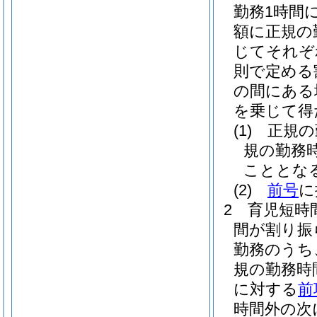
勤務1時間
額に正規の
じてそれぞれ
則で定める
の間にある
を乗じて得
(1)
正規の
規の勤務
こととな
(2)
前号
に
2
育児短時
間が割り振
勤務のうち
規の勤務時
に対する
前
時間外の次