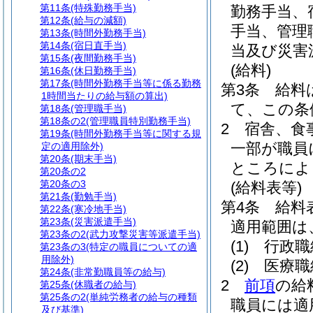
第11条
(特殊勤務手当)
勤務手当、
第12条
(給与の減額)
手当、管理
第13条
(時間外勤務手当)
第14条
(宿日直手当)
当及び災害
第15条
(夜間勤務手当)
(給料)
第16条
(休日勤務手当)
第17条
(時間外勤務手当等に係る勤務
第3条
給料
1時間当たりの給与額の算出)
て、この条
第18条
(管理職手当)
第18条の2
(管理職員特別勤務手当)
2
宿舎、食
第19条
(時間外勤務手当等に関する規
一部が職員
定の適用除外)
第20条
(期末手当)
ところによ
第20条の2
第20条の3
(給料表等)
第21条
(勤勉手当)
第4条
給料
第22条
(寒冷地手当)
第23条
(災害派遣手当)
適用範囲は
第23条の2
(武力攻撃災害等派遣手当)
(1)
行政職
第23条の3
(特定の職員についての適
用除外)
(2)
医療職
第24条
(非常勤職員等の給与)
2
前項
の給
第25条
(休職者の給与)
第25条の2
(単純労務者の給与の種類
職員には適
及び基準)