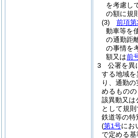
を考慮し
の額に規
(3)
前項第
動車等を
の通勤距
の事情を
額又は
前
3
公署を異
する地域を
り、通勤の
めるものの
該異動又は
として規則
鉄道等の特
(
第1号
にお
で定める基