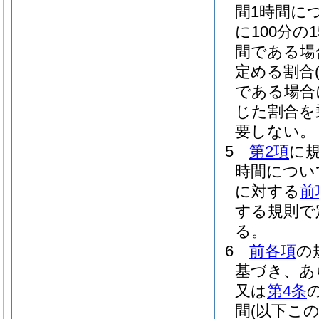
間1時間に
に100分の1
間である場合
定める割合
である場合
じた割合を
要しない。
5
第2項
に
時間につい
に対する
前
する規則で
る。
6
前各項
の
基づき、あ
又は
第4条
間
(以下こ