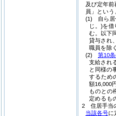
及び定年前
員」という
(1)
自ら居
じ。)
を借
む。以下同
貸与され
職員を除く
(2)
第10
支給され
と同様の
するため
額16,0
ものとの
定めるも
2
住居手当
当該各号
に