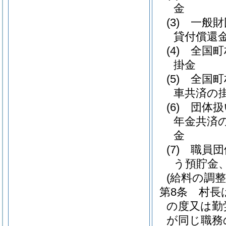
金
(3)
一般財
貸付償還
(4)
全国町
掛金
(5)
全国町
車共済の
(6)
団体扱
年金共済
金
(7)
職員団
う預貯金
(給料の調整
第8条
村長
の度又は勤
が同じ職務