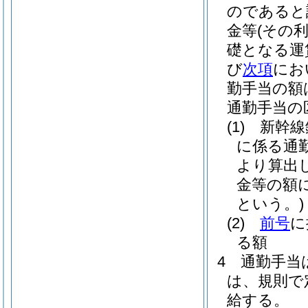
のであると
金等
(その
礎となる運
び
次項
にお
勤手当の額
通勤手当の
(1)
新幹線
に係る通
より算出
金等の額
という。)
(2)
前号
に
る額
4
通勤手当
は、規則で
給する。