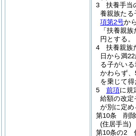
3
扶養手当
養親族たる
項第2号
か
「扶養親族
円とする。
4
扶養親族
日から満2
る子がいる
かわらず、
を乗じて得
5
前項
に規
給額の改定
が別に定め
第10条
削
(住居手当)
第10条の2