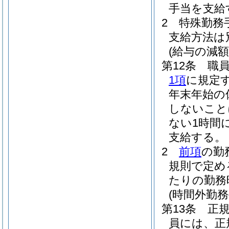
手当を支給
2
特殊勤務
支給方法は
(給与の減額
第12条
職
1項
に規定
年末年始の
しないこと
ない1時間
支給する。
2
前項
の勤
規則で定め
たりの勤務
(時間外勤務
第13条
正
員には、正