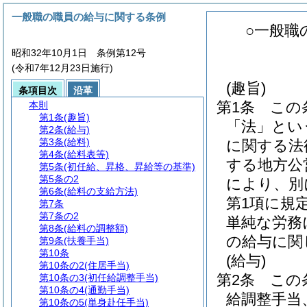
一般職の職員の給与に関する条例
○一般職
昭和32年10月1日 条例第12号
(令和7年12月23日施行)
(趣旨)
条項目次
沿革
第1条
この
本則
第1条
(趣旨)
「法」とい
第2条
(給与)
第3条
(給料)
に関する法
第4条
(給料表等)
する地方公
第5条
(初任給、昇格、昇給等の基準)
第5条の2
により、別
第6条
(給料の支給方法)
第1項に規
第7条
第7条の2
単純な労務
第8条
(給料の調整額)
の給与に関
第9条
(扶養手当)
第10条
(給与)
第10条の2
(住居手当)
第2条
この
第10条の3
(初任給調整手当)
第10条の4
(通勤手当)
給調整手当
第10条の5
(単身赴任手当)