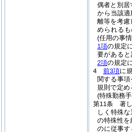
偶者と別居
から当該適
離等を考慮
められるも
(任用の事
1項
の規定
要があると
2項
の規定
4
前3項
に
関する事項
規則で定め
(特殊勤務手
第11条
著
しく特殊な
の特殊性を
のに従事す