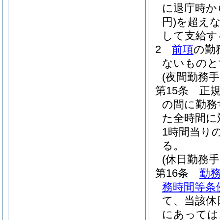
に退庁時か
円)
を超え
して支給す
2
前項
の勤
ないものと
(夜間勤務手
第15条
正
の間に勤務
た全時間に
1時間当り
る。
(休日勤務手
第16条
勤務
務時間等条
て、当該休
にあっては