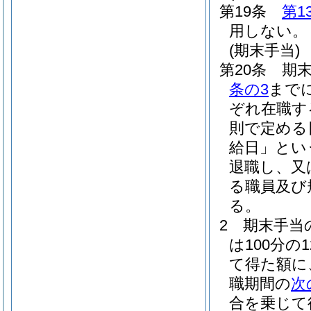
第19条
第1
用しない。
(期末手当)
第20条
期末
条の3
まで
ぞれ在職す
則で定める
給日」とい
退職し、又
る職員及び
る。
2
期末手当
は100分の
て得た額に
職期間の
次
合を乗じて