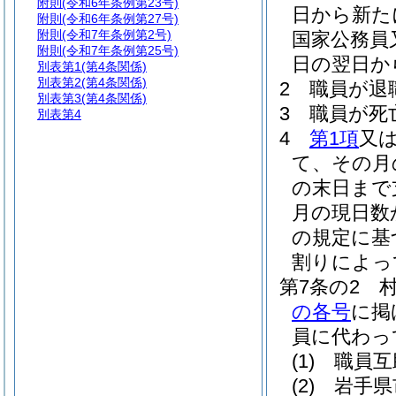
附則
(令和6年条例第23号)
日から新た
附則
(令和6年条例第27号)
附則
(令和7年条例第2号)
国家公務員
附則
(令和7年条例第25号)
日の翌日か
別表第1
(第4条関係)
別表第2
(第4条関係)
2
職員が退
別表第3
(第4条関係)
3
職員が死
別表第4
4
第1項
又
て、その月
の末日まで
月の現日数
の規定に基
割りによっ
第7条の2
の各号
に掲
員に代わっ
(1)
職員互
(2)
岩手県