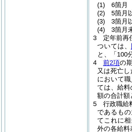
(1)
6箇月 
(2)
5箇月
(3)
3箇月
(4)
3箇月未
3
定年前再
ついては、
と、「100
4
前2項
の
又は死亡し
において職
ては、給料
額の合計額
5
行政職給
であるもの
てこれに相
外の各給料