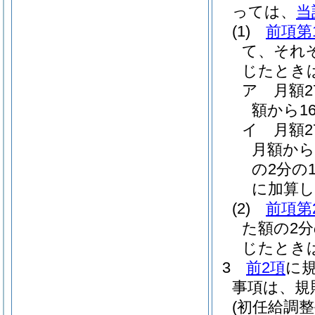
っては、
当
(1)
前項第
て、それ
じたとき
ア
月額
額から1
イ
月額
月額から
の2分の1
に加算し
(2)
前項第
た額の2
じたとき
3
前2項
に
事項は、規
(初任給調整