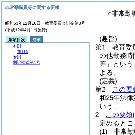
非常勤職員等に関する要領
○非常勤
昭和63年12月16日 教育委員会訓令第3号
(平成12年4月1日施行)
(趣旨)
条項目次
沿革
第1 教育委
本則
第1項
の他勤務時
附則
別記様式第1号
等」という
よる。
(定義)
第2
この要
和25年法律第
いう。
2
この要領
定めるとこ
(1)
非常勤