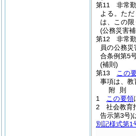
第11 非常
よる。ただ
は、この限
(公務災害補
第12 非常
員の公務災
合条例第5号
(補則)
第13
この
事項は、教
附
則
1
この要領
2
社会教育
告示第3号)
別記様式第1