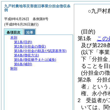
九戸村農地等災害復旧事業分担金徴収条
例
○九戸村
平成8年6月26日 条例第8号
(平成8年6月26日施行)
(目的)
条項目次
沿革
第1条
この
本則
第1条
(目的)
及び第22
第2条
(分担金の徴収)
第3条
(分担金の額及び賦課基準等)
(以下「事
第4条
(徴収方法)
下「分担金
第5条
(徴収猶予または減免)
第6条
(補則)
ることを目
附則
(分担金の徴
第2条
分担
者」という
権、永小作
2
受益者が
いては、関