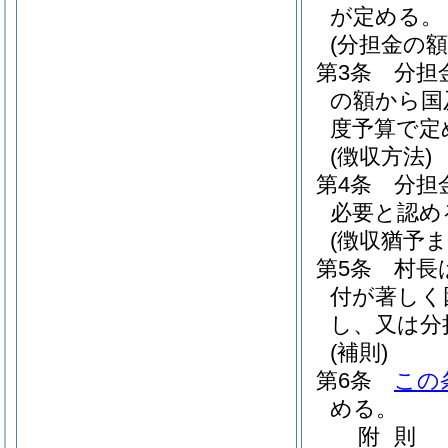
が定める。
(分担金の
第3条
分担
の額から国
度予算で定
(徴収方法)
第4条
分担
必要と認め
(徴収猶予ま
第5条
村長
付が著しく
し、又は分
(補則)
第6条
この
める。
附
則