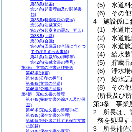
(5)
水道料
第33条
(起案)
第34条
(起案理由及び関係書
(6)
その他
類)
第35条
(特別取扱の表示)
4
施設係に
第36条
(決裁区分)
(1)
水道用
第37条
(起案者の署名、押印)
第38条
(回議)
(2)
水道施
第39条
(合議)
(3)
水道施
第40条
(回議及び合議に当たつ
ての注意すべき事項)
(4)
給水装
第41条
(決裁印の押印等)
(5)
貯蔵品
第42条
(決裁文書の番号)
第3節
文書の浄書及び発送
(6)
浄水場
第43条
(浄書)
(7)
給水記
第44条
(公印の押印)
第45条
(文書の発送)
(8)
その他
第46条
(公報の登載)
第4節
完結文書の管理
(所長及び
第47条
(完結文書の編さん及び保
第3条
事業
存)
第48条
(完結文書の整理手続)
2
所長は、
第49条
(保存文書の管理)
務を処理す
第50条
(部外者に対する保存文書
の閲覧)
3
所長補佐
第51条
(保存文書の廃棄)