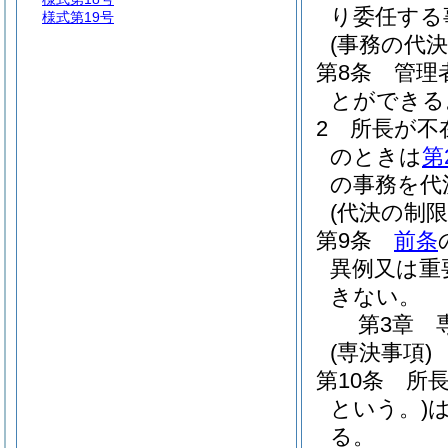
り委任する
様式第19号
(事務の代決
第8条
管理
とができる
2
所長が不
のときは
第
の事務を代
(代決の制限
第9条
前条
異例又は重
きない。
第3章
(専決事項)
第10条
所
という。)
る。