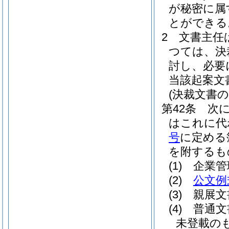
が秘密に属
とができる
2
文書主任
つては、決
討し、必要
当該起案文
(決裁文書の
第42条
次
はこれに代
号
に定める
を附するも
(1)
企業管
(2)
公文例
(3)
親展文
(4)
普通文
未登載の