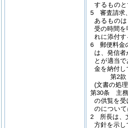
するものと
5
審査請求
あるものは
受の時間を
れに添付す
6
郵便料金
は、発信者
とが適当で
金を納付し
第2款
(文書の処理
第30条
主
の供覧を受
のについて
2
所長は、
方針を示し