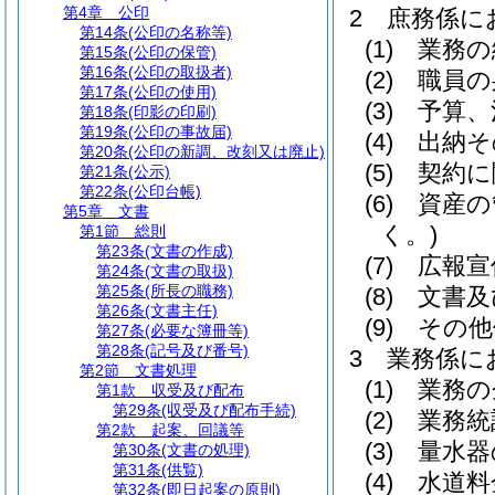
第4章
公印
2
庶務係に
第14条
(公印の名称等)
(1)
業務の
第15条
(公印の保管)
第16条
(公印の取扱者)
(2)
職員の
第17条
(公印の使用)
(3)
予算、
第18条
(印影の印刷)
第19条
(公印の事故届)
(4)
出納そ
第20条
(公印の新調、改刻又は廃止)
(5)
契約に
第21条
(公示)
第22条
(公印台帳)
(6)
資産の
第5章
文書
く。)
第1節
総則
第23条
(文書の作成)
(7)
広報宣
第24条
(文書の取扱)
第25条
(所長の職務)
(8)
文書及
第26条
(文書主任)
(9)
その他
第27条
(必要な簿冊等)
第28条
(記号及び番号)
3
業務係に
第2節
文書処理
(1)
業務の
第1款
収受及び配布
第29条
(収受及び配布手続)
(2)
業務統
第2款
起案、回議等
(3)
量水器
第30条
(文書の処理)
第31条
(供覧)
(4)
水道料
第32条
(即日起案の原則)