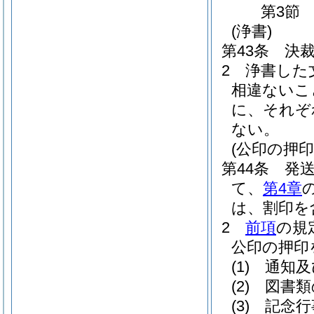
第3節
(浄書)
第43条
決
2
浄書した
相違ないこ
に、それぞ
ない。
(公印の押印
第44条
発
て、
第4章
は、割印を
2
前項
の規
公印の押印
(1)
通知及
(2)
図書類
(3)
記念行