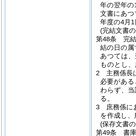
年の翌年の
文書にあつ
年度の4月
(完結文書の
第48条
完
結の日の属
あつては、
ものとし、
2
主務係長
必要がある
わらず、当
る。
3
庶務係に
を作成し、
(保存文書の
第49条
書