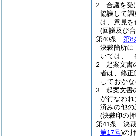
2
合議を受
協議して調
は、意見を
(回議及び
第40条
第8
決裁箇所に
いては、「
2
起案文書
者は、修正
しておかな
3
起案文書
が行なわれ
済みの他の
(決裁印の押
第41条
決
第17号
)
の