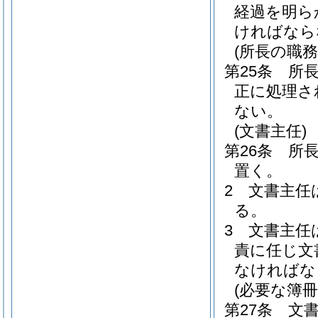
経過を明ら
ければなら
(所長の職務
第25条
所
正に処理さ
ない。
(文書主任)
第26条
所
置く。
2
文書主任
る。
3
文書主任
責に任じ文
なければな
(必要な簿冊
第27条
文