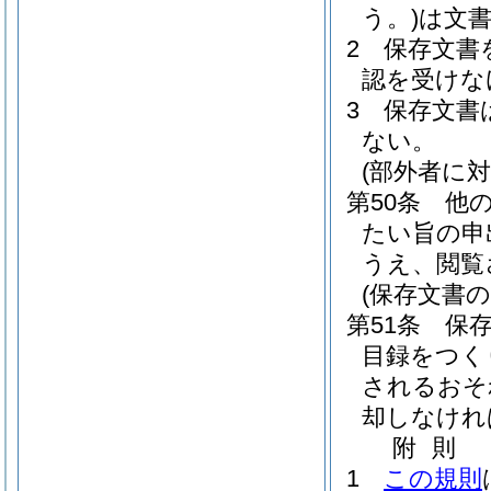
う。)
は文
2
保存文書
認を受けな
3
保存文書
ない。
(部外者に
第50条
他
たい旨の申
うえ、閲覧
(保存文書の
第51条
保
目録をつく
されるおそ
却しなけれ
附
則
1
この規則