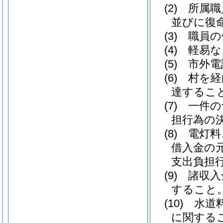
(2) 所
並びに復
(3) 職
(4) 軽
(5) 市
(6) 村
達するこ
(7) 一
担行為の
(8) 電
借入金の
支出負担
(9) 諸
すること
(10) 
に関する