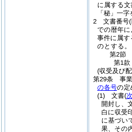
に属する文
「秘」一字
2
文書番号
での暦年に
事件に属す
のとする。
第2節
第1款
(収受及び配
第29条
事
の各号
の定
(1)
文書
(
開封し、
白に収受
に基づい
果、その