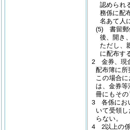
認められ
務係に配
名あて人
(5)
書留郵
後、開き
ただし、
に配布す
2
金券、現
配布簿に所
この場合に
は、金券等
冊にもその
3
各係にお
いて受領し
らない。
4
2以上の