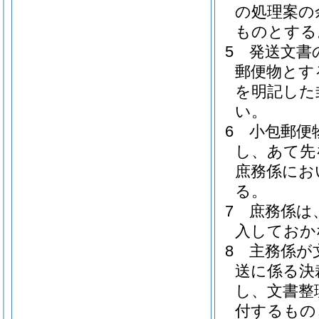
の処理案の
ものとする
5
発送文書
郵便物とす
を明記した
い。
6
小包郵便
し、あて先
庶務係にお
る。
7
庶務係は
入しておか
8
主務係が
送に係る決
し、文書整
付するもの