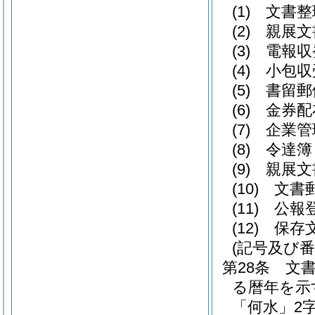
(1)
文書
(2)
親展
(3)
電報
(4)
小包
(5)
書留
(6)
金券
(7)
企業
(8)
令達
(9)
親展
(10)
文書
(11)
公報
(12)
保存
(記号及び番
第28条
文
る暦年を示
「何水」2