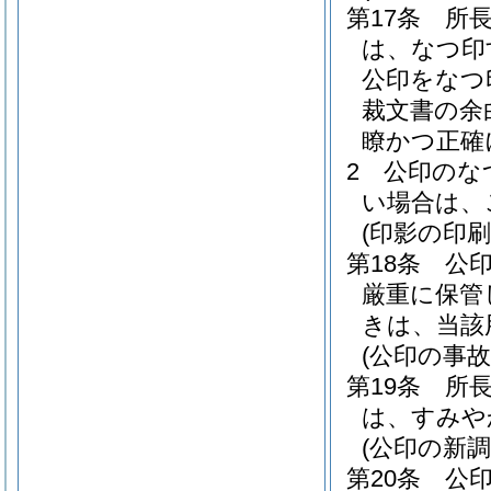
第17条
所
は、なつ印
公印をなつ
裁文書の余
瞭かつ正確
2
公印のな
い場合は、
(印影の印刷
第18条
公
厳重に保管
きは、当該
(公印の事故
第19条
所
は、すみや
(公印の新
第20条
公