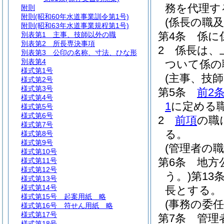
務を代理す
附則
附則
(昭和60年水道事業訓令第1号)
(係長の職及
附則
(昭和63年水道事業規程第1号)
第4条
係に
別表第1
主事、技師以外の職
別表第2
所長専決事項
2
係長は、
別表第3
公印の名称、寸法、ひな形
別表第4
ついて係の
様式第1号
(主事、技
様式第2号
様式第3号
第5条
前2
様式第4号
1
に定める
様式第5号
様式第6号
2
前項
の職
様式第7号
る。
様式第8号
様式第9号
(管理者の職
様式第10号
第6条
地方
様式第11号
様式第12号
う。)
第13
様式第13号
様式第14号
長とする。
様式第15号
起案用紙 略
(事務の委任
様式第16号
符せん用紙 略
様式第17号
第7条
管理
様式第18号