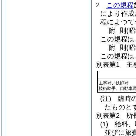
2
この規程
により作成
程によつて
附
則
(
この規程は
附
則
(
この規程は
別表第1
主事
主事補、技師補
技術助手、自動車
(注) 臨
たものと
別表第2
所長
(1) 給
並びに旅