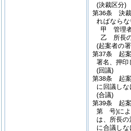
(決裁区分)
第36条
決
ればならな
甲 管理
乙 所長
(起案者の署
第37条
起
署名、押印
(回議)
第38条
起
に回議しな
(合議)
第39条
起
第 号)
によ
は、所長の
に合議しな