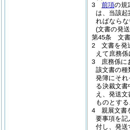
3
前項
の規
は、当該起
ればならな
(文書の発送
第45条
文
2
文書を発
えて庶務係
3
庶務係に
該文書の種
発簿にそれ
る決裁文書
え、発送文
ものとする
4
親展文書
要事項を記
付し、発送