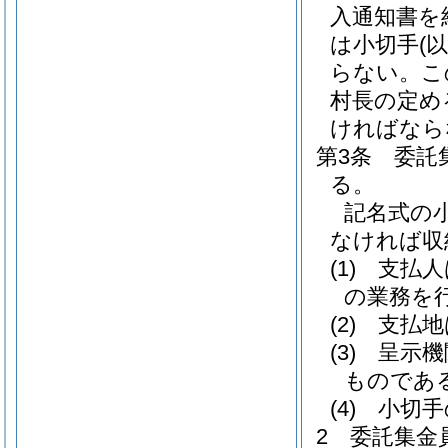
入通知書を
は小切手
(
らない。
こ
村長の定め
ければなら
第3条
委託
る。
記名式の
なければ収
(1)
支払人
の業務を
(2)
支払地
(3)
呈示機
ものであ
(4)
小切手
2
委託集金