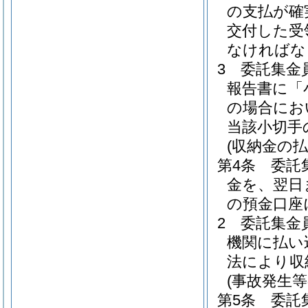
の支払が確
交付した受
なければな
3
委託集金
報告書に「
の場合にお
当該小切手
(収納金の払
第4条
委託
金を、翌日
の預金口座
2
委託集金
機関に払い
法により収
(事故発生等
第5条
委託