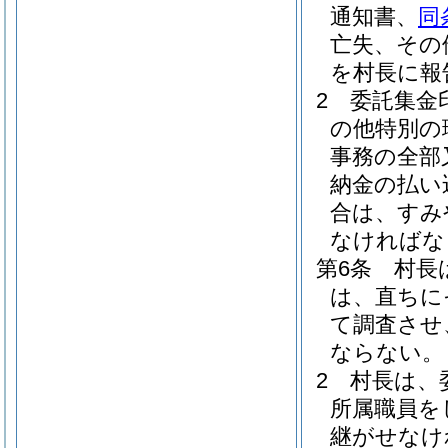
通知書、
同
亡失、その
を村長に報
2
委託集金
の他特別の
事務の全部
納金の払い
合は、すみ
なければな
第6条
村長
は、直ちに
て調査させ
ならない。
2
村長は、
所属職員を
継がせなけ