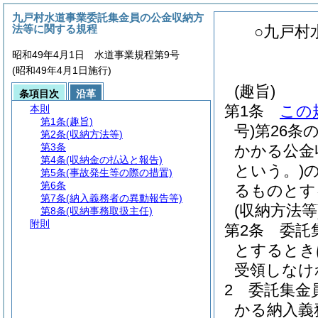
九戸村水道事業委託集金員の公金収納方
法等に関する規程
○九戸村
昭和49年4月1日 水道事業規程第9号
(昭和49年4月1日施行)
(趣旨)
条項目次
沿革
第1条
この
本則
第1条
(趣旨)
号)
第26条
第2条
(収納方法等)
第3条
かかる公金
第4条
(収納金の払込と報告)
という。)
第5条
(事故発生等の際の措置)
第6条
るものとす
第7条
(納入義務者の異動報告等)
(収納方法等
第8条
(収納事務取扱主任)
附則
第2条
委託
とするとき
受領しなけ
2
委託集金
かる納入義