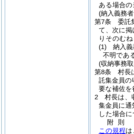
ある場合の
(納入義務
第7条
委託
て、次に掲
りそのむね
(1)
納入義
不明であ
(収納事務取
第8条
村長
託集金員の
要な補佐を
2
村長は、
集金員に通
した場合に
附
則
この規程
は