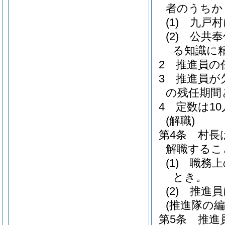
者のうちか
(1)
九戸村
(2)
公共奉
る知識に
2
推進員の
3
推進員が
の残任期間
4
定数は1
(解職)
第4条
村長
解職するこ
(1)
職務上
とき。
(2)
推進員
(推進隊の編
第5条
推進