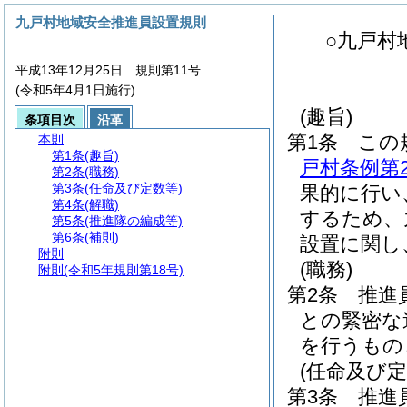
九戸村地域安全推進員設置規則
○九戸村
平成13年12月25日 規則第11号
(令和5年4月1日施行)
(趣旨)
条項目次
沿革
第1条
この
本則
第1条
(趣旨)
戸村条例第2
第2条
(職務)
第3条
(任命及び定数等)
果的に行い
第4条
(解職)
するため、
第5条
(推進隊の編成等)
第6条
(補則)
設置に関し
附則
(職務)
附則
(令和5年規則第18号)
第2条
推進
との緊密な
を行うもの
(任命及び定
第3条
推進