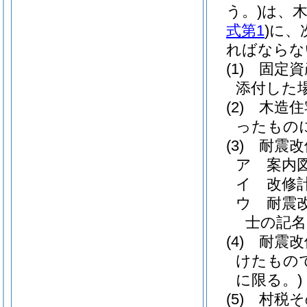
う。)
は、
式第1
)
に、
ればならな
(1)
固定資
添付した
(2)
木造住
ったもの
(3)
耐震改
ア 案内
イ 改修
ウ 耐震
士の記名
(4)
耐震改
けたもの
に限る。)
(5)
村税そ