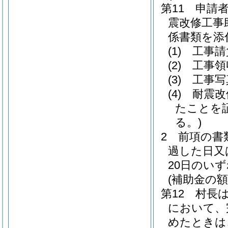
第11 申請
震改修工事
係書類を添
(1)
工事請
(2)
工事領
(3)
工事写
(4)
耐震改
たことを
る。)
2 前項の書
過した日又
20日のい
(補助金の額
第12 村長
において、
めたときは