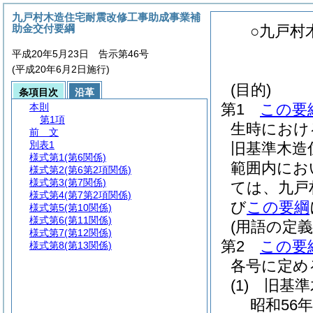
九戸村木造住宅耐震改修工事助成事業補
助金交付要綱
○九戸村
平成20年5月23日 告示第46号
(平成20年6月2日施行)
(目的)
条項目次
沿革
第1
この要
本則
第1項
生時におけ
前 文
別表1
旧基準木造
様式第1
(第6関係)
範囲内にお
様式第2
(第6第2項関係)
様式第3
(第7関係)
ては、九戸
様式第4
(第7第2項関係)
び
この要綱
様式第5
(第10関係)
様式第6
(第11関係)
(用語の定義
様式第7
(第12関係)
第2
この要
様式第8
(第13関係)
各号に定め
(1)
旧基準
昭和56