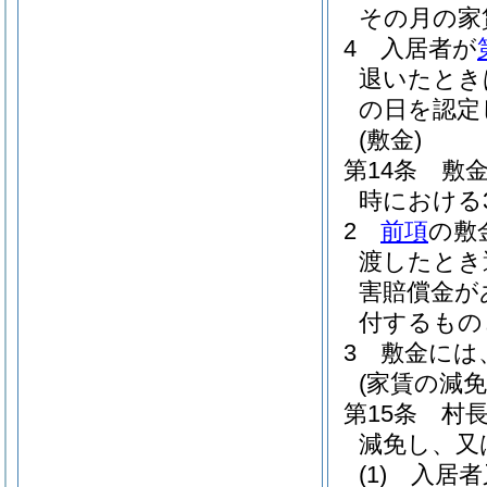
その月の家
4
入居者が
退いたとき
の日を認定
(敷金)
第14条
敷
時における
2
前項
の敷
渡したとき
害賠償金が
付するもの
3
敷金には
(家賃の減
第15条
村
減免し、又
(1)
入居者