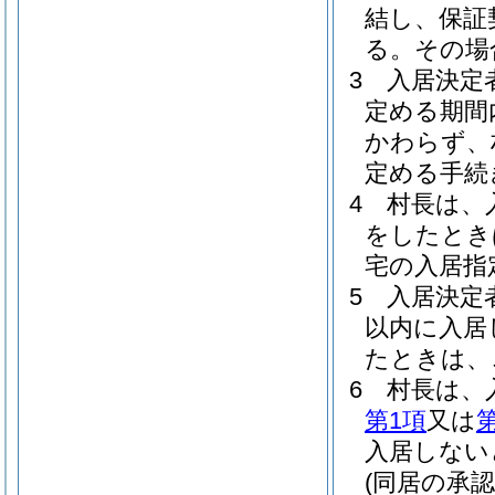
結し、保証
る。
その場
3
入居決定
定める期間
かわらず、
定める手続
4
村長は、
をしたとき
宅の入居指
5
入居決定
以内に入居
たときは、
6
村長は、
第1項
又は
入居しない
(同居の承認