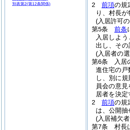
2
前項
の規
別表第2
(第12条関係)
り、村長が
(入居許可の
第5条
前条
入居しよう
出し、その
(入居者の選
第6条
入居
進住宅の戸
し、別に規
員会の意見
居者を決定
2
前項
の規
は、公開抽
(入居補欠者
第7条
村長