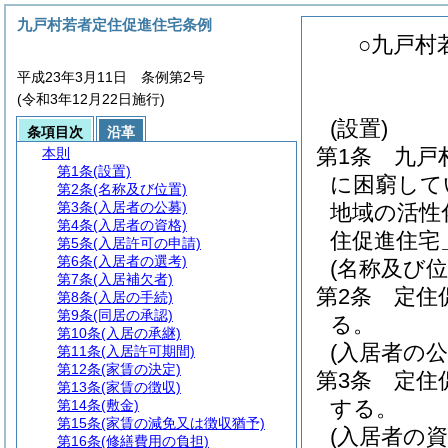
九戸村若者定住促進住宅条例
○九戸村
平成23年3月11日 条例第2号
(令和3年12月22日施行)
(設置)
条項目次
沿革
第1条
九戸
本則
第1条
(設置)
に困窮して
第2条
(名称及び位置)
第3条
(入居者の公募)
地域の活性
第4条
(入居者の資格)
住促進住宅
第5条
(入居許可の申請)
第6条
(入居者の選考)
(名称及び位
第7条
(入居補欠者)
第2条
定住
第8条
(入居の手続)
第9条
(同居の承認)
る。
第10条
(入居の承継)
(入居者の公
第11条
(入居許可期間)
第12条
(家賃の決定)
第3条
定住
第13条
(家賃の徴収)
する。
第14条
(敷金)
第15条
(家賃の減免又は徴収猶予)
(入居者の資
第16条
(修繕費用の負担)