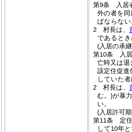
第9条
入居
外の者を同
ばならない
2
村長は、
であるとき
(入居の承継
第10条
入
亡時又は退
該定住促進
していた者
2
村長は、
む。)
が暴
い。
(入居許可期
第11条
定
して10年