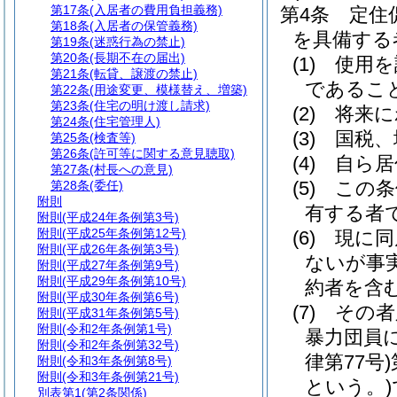
第17条
(入居者の費用負担義務)
第4条
定住
第18条
(入居者の保管義務)
を具備する
第19条
(迷惑行為の禁止)
第20条
(長期不在の届出)
(1)
使用を
第21条
(転貸、譲渡の禁止)
であるこ
第22条
(用途変更、模様替え、増築)
第23条
(住宅の明け渡し請求)
(2)
将来に
第24条
(住宅管理人)
(3)
国税、
第25条
(検査等)
第26条
(許可等に関する意見聴取)
(4)
自ら居
第27条
(村長への意見)
(5)
この条
第28条
(委任)
附則
有する者
附則
(平成24年条例第3号)
附則
(平成25年条例第12号)
(6)
現に同
附則
(平成26年条例第3号)
ないが事
附則
(平成27年条例第9号)
附則
(平成29年条例第10号)
約者を含む
附則
(平成30年条例第6号)
(7)
その者
附則
(平成31年条例第5号)
附則
(令和2年条例第1号)
暴力団員
附則
(令和2年条例第32号)
律第77号)
附則
(令和3年条例第8号)
附則
(令和3年条例第21号)
という。)
別表第1
(第2条関係)