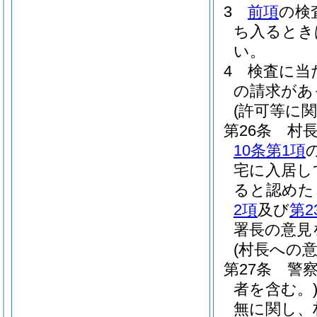
3
前項
の検
ち入るとき
い。
4
検査に当
の請求があ
(許可等に
第26条
村
10条第1項
宅に入居し
ると認めた
2項
及び
第2
署長の意見
(村長への意
第27条
警
者を含む。
無に関し、