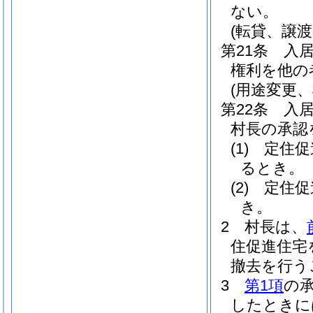
ない。
(転貸、譲渡
第21条
入
権利を他の
(用途変更
第22条
入
村長の承認
(1)
定住促
るとき。
(2)
定住促
き。
2
村長は、
住促進住宅
撤去を行う
3
第1項
の
したときに