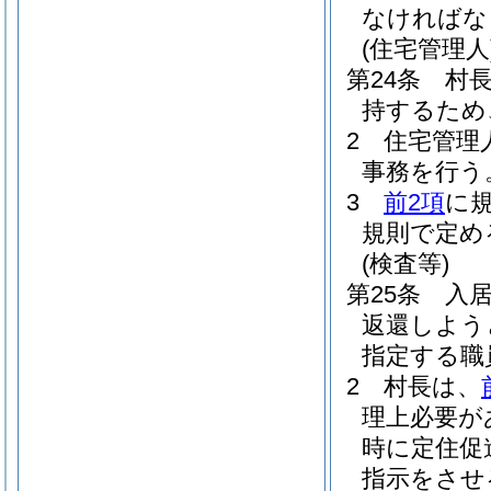
なければな
(住宅管理人
第24条
村
持するため
2
住宅管理
事務を行う
3
前2項
に
規則で定め
(検査等)
第25条
入
返還しよう
指定する職
2
村長は、
理上必要が
時に定住促
指示をさせ