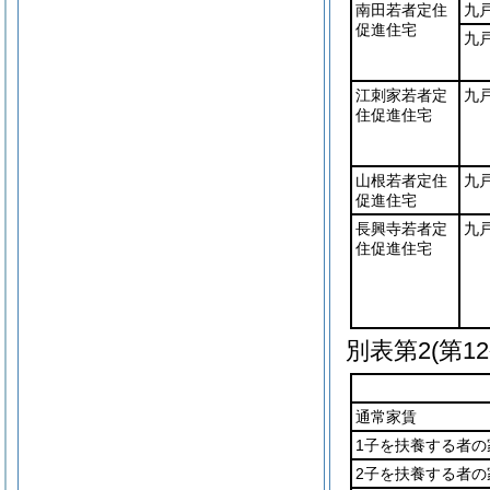
南田若者定住
九
促進住宅
九
江刺家若者定
九
住促進住宅
山根若者定住
九
促進住宅
長興寺若者定
九
住促進住宅
別表第2
(第1
通常家賃
1子を扶養する者の
2子を扶養する者の