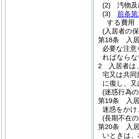
(2)
汚物及
(3)
前条第
する費用
(入居者の保
第18条
入
必要な注意
ればならな
2
入居者は
宅又は共同
に復し、又
(迷惑行為の
第19条
入
迷惑をかけ
(長期不在の
第20条
入
いときは、