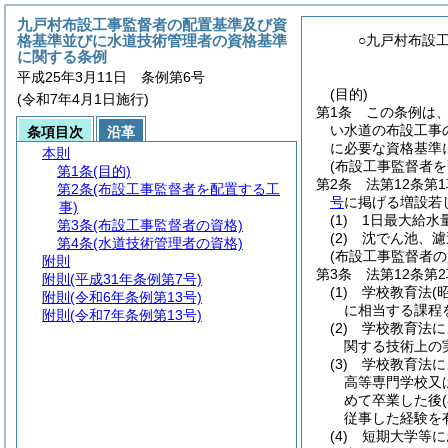
九戸村布設工事監督者の配置基準及び資
格基準並びに水道技術管理者の資格基準
○九戸村布設
に関する条例
平成25年3月11日 条例第6号
(目的)
(令和7年4月1日施行)
第1条
この条例は
い水道の布設工事
条項目次
沿革
に必要な資格基準
本則
(布設工事監督者を
第1条
(目的)
第2条
法第12条第
第2条
(布設工事監督者を配置する工
号
に掲げる増設若
事)
(1)
1日最大給水
第3条
(布設工事監督者の資格)
(2)
沈でん池、濾
第4条
(水道技術管理者の資格)
(布設工事監督者の
附則
第3条
法第12条第
附則
(平成31年条例第7号)
(1)
学校教育法
(
附則
(令和6年条例第13号)
に相当する課程
附則
(令和7年条例第13号)
(2)
学校教育法に
関する技術上の
(3)
学校教育法に
高等専門学校又
めて卒業した後
従事した経験を
(4)
短期大学等に