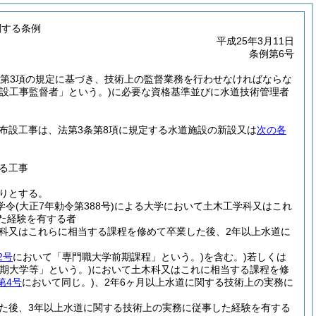
関する条例
平成25年3月11日
条例第6号
9条第3項の規定に基づき、技術上の監督業務を行わせなければならな
布設工事監督者」という。)
に必要な資格基準並びに水道技術管理者
布設工事は、法第3条第8項に規定する水道施設の新設又は
次の各
る工事
おりとする。
学令
(大正7年勅令第388号)
による大学において土木工学科又はこれ
た経験を有する者
科又はこれらに相当する課程を修めて卒業した後、2年以上水道に
2号
において「専門職大学前期課程」という。)
を含む。)
若しくは
期大学等」という。)
において土木科又はこれに相当する課程を修
第4号
において同じ。)
、2年6ヶ月以上水道に関する技術上の実務に
た後、3年以上水道に関する技術上の実務に従事した経験を有する