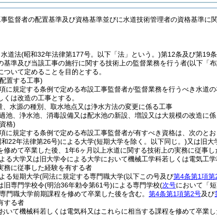
工事監督者の配置基準及び資格基準並びに水道技術管理者の資格基準に
、水道法
(昭和32年法律第177号。以下「法」という。)
第12条及び第1
の基準及び当該工事の施行に関する技術上の監督業務を行う者
(以下「
について定めることを目的とする。
配置する工事)
1項に規定する条例で定める布設工事監督者が監督業務を行うべき水道の
しくは改造の工事とする。
量、水源の種別、取水地点又は浄水方法の変更に係る工事
過池、浄水池、消毒設備又は配水池の新設、増設又は大規模の改造に係
資格)
2項に規定する条例で定める布設工事監督者が有すべき資格は、次のと
昭和22年法律第26号)
による大学
(短期大学を除く。以下同じ。)
又は旧大
を修めて卒業した後、1年6ヶ月以上水道に関する技術上の実務に従事し
よる大学又は旧大学令による大学において機械工学科若しくは電気工学
実務に従事した経験を有する者
よる短期大学
(同法に規定する専門職大学
(以下この号及び
第4条第1項第
は旧専門学校令
(明治36年勅令第61号)
による専門学校
(
次号
において「短
(専門職大学前期課程を修めて卒業した後を含む。
第4条第1項第2号
及び
有する者
おいて機械科若しくは電気科又はこれらに相当する課程を修めて卒業し