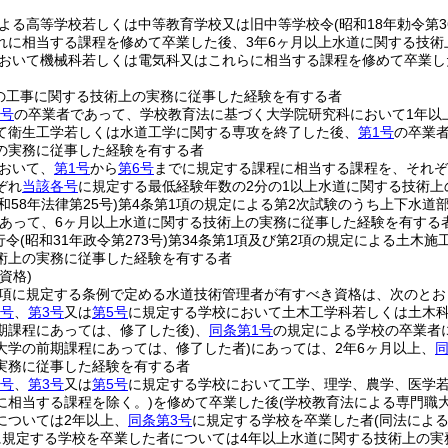
よる高等学校若しくは中等教育学校又は旧中等学校令
(昭和18年勅令第3
れに相当する課程を修めて卒業した後、3年6ヶ月以上水道に関する技術
おいて機械科若しくは電気科又はこれらに相当する課程を修めて卒業し
の工事に関する技術上の実務に従事した経験を有する者
2号
の卒業者であって、学校教育法に基づく大学院研究科において1年以
て衛生工学若しくは水道工学に関する専攻を終了した後、
第1号
の卒業
の実務に従事した経験を有する者
おいて、
第1号
から
第6号
までに規定する課程に相当する課程を、それぞ
ぞれ
当該各号
に規定する最低経験年数の2分の1以上水道に関する技術
和58年法律第25号)
第4条第1項の規定による第2次試験のうち上下水道
あって、6ヶ月以上水道に関する技術上の実務に従事した経験を有する
行令
(昭和31年政令第273号)
第34条第1項及び第2項の規定による土木施
術上の実務に従事した経験を有する者
資格)
3項に規定する条例で定める水道技術管理者が有すべき資格は、次のと
1号
、
第3号
又は
第5号
に規定する学校において土木工学科若しくは土木
期課程にあっては、修了した後)
、
同条第1号
の規定による学校の卒業者
大学の前期課程にあっては、修了した者)
にあっては、2年6ヶ月以上、
同
実務に従事した経験を有する者
1号
、
第3号
又は
第5号
に規定する学校において工学、理学、農学、医学
に相当する課程を除く。)
を修めて卒業した後
(学校教育法による専門職
については2年以上、
同条第3号
に規定する学校を卒業した者
(同法によ
に規定する学校を卒業した者については4年以上水道に関する技術上の実