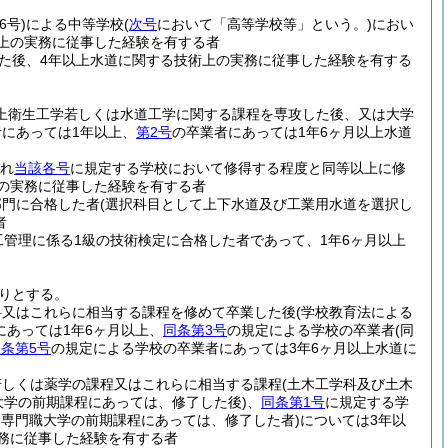
6号)
による中等学校
(
次号
において「高等学校等」という。)
におい
上の実務に従事した経験を有する者
た後、4年以上水道に関する技術上の実務に従事した経験を有する
上衛生工学若しくは水道工学に関する課程を専攻した後、又は大学
者にあっては1年以上、
第2号
の卒業者にあっては1年6ヶ月以上水道
れ
当該各号
に規定する学校において修得する程度と同等以上に修
上の実務に従事した経験を有する者
部門に合格した者
(選択科目として上下水道及び工業用水道を選択し
者
工管理に係る1級の技術検定に合格した者であって、1年6ヶ月以上
おりとする。
科又はこれらに相当する課程を修めて卒業した後
(学校教育法による
にあっては1年6ヶ月以上、
同条第3号
の規定による学校の卒業者
(同
条第5号
の規定による学校の卒業者にあっては3年6ヶ月以上水道に
若しくは薬学の課程又はこれらに相当する課程
(土木工学科及び土木
大学の前期課程にあっては、修了した後)
、
同条第1号
に規定する学
る専門職大学の前期課程にあっては、修了した者)
については3年以
務に従事した経験を有する者