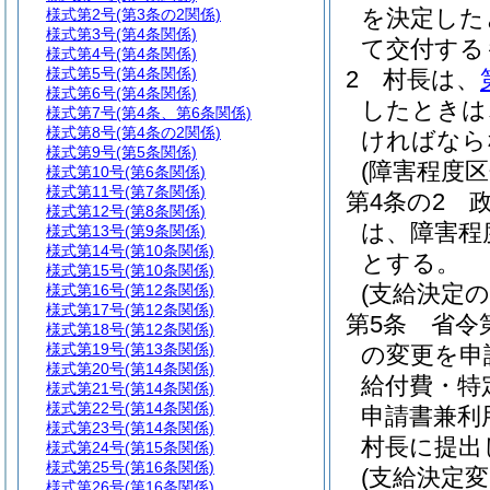
を決定した
様式第2号
(第3条の2関係)
様式第3号
(第4条関係)
て交付する
様式第4号
(第4条関係)
様式第5号
(第4条関係)
2
村長は、
様式第6号
(第4条関係)
したときは
様式第7号
(第4条、第6条関係)
様式第8号
(第4条の2関係)
ければなら
様式第9号
(第5条関係)
(障害程度
様式第10号
(第6条関係)
様式第11号
(第7条関係)
第4条の2
様式第12号
(第8条関係)
は、障害程
様式第13号
(第9条関係)
様式第14号
(第10条関係)
とする。
様式第15号
(第10条関係)
(支給決定の
様式第16号
(第12条関係)
様式第17号
(第12条関係)
第5条
省令
様式第18号
(第12条関係)
様式第19号
(第13条関係)
の変更を申
様式第20号
(第14条関係)
給付費・特
様式第21号
(第14条関係)
様式第22号
(第14条関係)
申請書兼利
様式第23号
(第14条関係)
村長に提出
様式第24号
(第15条関係)
様式第25号
(第16条関係)
(支給決定変
様式第26号
(第16条関係)