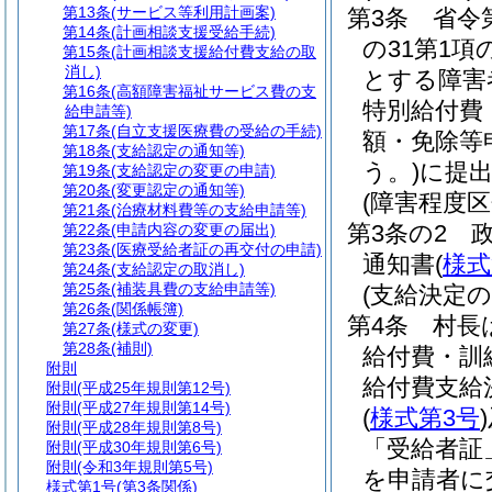
第13条
(サービス等利用計画案)
第3条
省令
第14条
(計画相談支援受給手続)
の31第1
第15条
(計画相談支援給付費支給の取
消し)
とする障害
第16条
(高額障害福祉サービス費の支
特別給付費
給申請等)
第17条
(自立支援医療費の受給の手続)
額・免除等
第18条
(支給認定の通知等)
う。)
に提
第19条
(支給認定の変更の申請)
第20条
(変更認定の通知等)
(障害程度
第21条
(治療材料費等の支給申請等)
第3条の2
第22条
(申請内容の変更の届出)
第23条
(医療受給者証の再交付の申請)
通知書
(
様式
第24条
(支給認定の取消し)
第25条
(補装具費の支給申請等)
(支給決定の
第26条
(関係帳簿)
第4条
村長
第27条
(様式の変更)
第28条
(補則)
給付費・訓
附則
給付費支給
附則
(平成25年規則第12号)
附則
(平成27年規則第14号)
(
様式第3号
)
附則
(平成28年規則第8号)
「受給者証
附則
(平成30年規則第6号)
附則
(令和3年規則第5号)
を申請者に
様式第1号
(第3条関係)