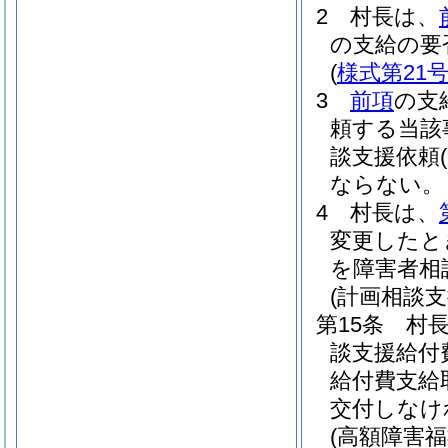
2
村長は、
の支給の要
(
様式第21
3
前項
の支
頼する当該
談支援依頼
ならない。
4
村長は、
変更したと
を障害者相
(計画相談
第15条
村長
談支援給付
給付費支給
交付しなけ
(高額障害