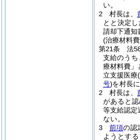
い。
2
村長は、
とと決定し
請却下通知
(治療材料
第21条
法
支給のうち
療材料費」
立支援医療
号
)
を村長
2
村長は、
があると認
等支給認定
ない。
3
前項
の認
ようとする