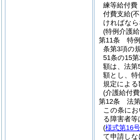
練等給付費
付費支給
(
ければなら
(特例介護給
第11条
特
条第3項の
51条の1
額は、法第
額とし、特
規定による
(介護給付
第12条
法
この条にお
る障害者等
(
様式第16
て申請しな