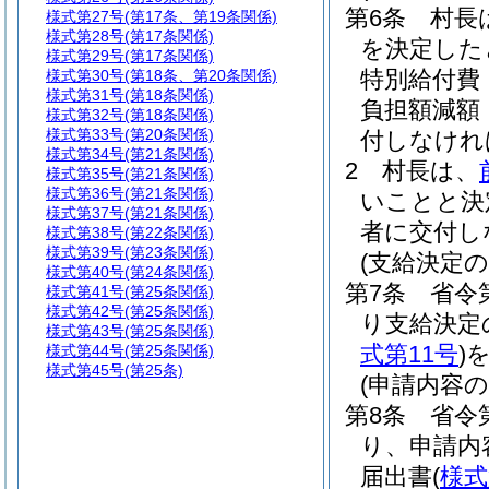
第6条
村長
様式第27号
(第17条、第19条関係)
様式第28号
(第17条関係)
を決定した
様式第29号
(第17条関係)
特別給付費
様式第30号
(第18条、第20条関係)
様式第31号
(第18条関係)
負担額減額
様式第32号
(第18条関係)
様式第33号
(第20条関係)
付しなけれ
様式第34号
(第21条関係)
2
村長は、
様式第35号
(第21条関係)
様式第36号
(第21条関係)
いことと決
様式第37号
(第21条関係)
者に交付し
様式第38号
(第22条関係)
様式第39号
(第23条関係)
(支給決定の
様式第40号
(第24条関係)
第7条
省令
様式第41号
(第25条関係)
様式第42号
(第25条関係)
り支給決定
様式第43号
(第25条関係)
式第11号
)
様式第44号
(第25条関係)
様式第45号
(第25条)
(申請内容の
第8条
省令
り、申請内
届出書
(
様式