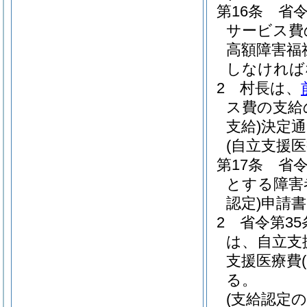
第16条
省令
サービス費
高額障害福
しなければ
2
村長は、
ス費の支給
支給)
決定通
(自立支援
第17条
省
とする障害
認定)
申請書
2
省令第3
は、自立支
支援医療費
る。
(支給認定の