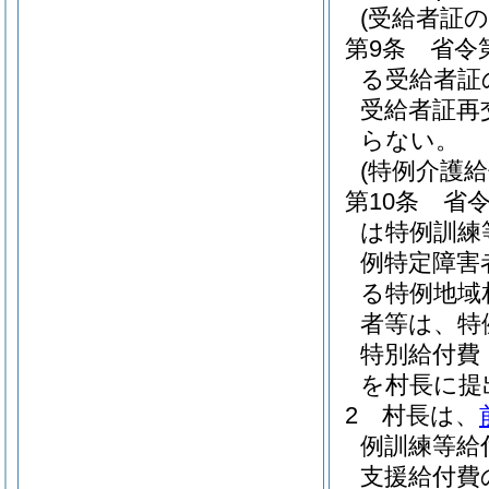
(受給者証
第9条
省令
る受給者証
受給者証再
らない。
(特例介護
第10条
省
は特例訓練
例特定障害
る特例地域
者等は、特
特別給付費
を村長に提
2
村長は、
例訓練等給
支援給付費