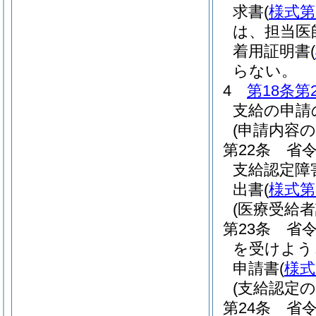
求書
(
様式第
は、担当医
着用証明書
(
らない。
4
第18条第
支給の申請
(申請内容の
第22条
省
支給認定障
出書
(
様式第
(医療受給
第23条
省令
を受けよう
申請書
(
様式
(支給認定の
第24条
省