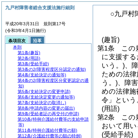
九戸村障害者総合支援法施行細則
○九戸村
平成20年3月31日 規則第17号
(令和3年4月1日施行)
(趣旨)
条項目次
沿革
第1条
この
本則
第1条
(趣旨)
に支援する
第2条
(用語)
第3条
(受給手続)
いう。)
、
第3条の2
(障害程度区分認定の通知)
ための法律
第4条
(支給決定の通知等)
第4条の2
(障害程度区分変更認定の通
う。)
、障
知)
めの法律施
第5条
(支給決定の変更申請)
第6条
(支給決定変更の通知等)
令」という
第7条
(支給決定の取消し)
(用語)
第8条
(申請内容の変更の届出)
第9条
(受給者証の再交付の申請)
第2条
この
第10条
(特例介護給付費等の支給申請
おいて用い
等)
第11条
(特例介護給付費等の額)
(受給手続)
第12条
(介護給付費等の額の特例)