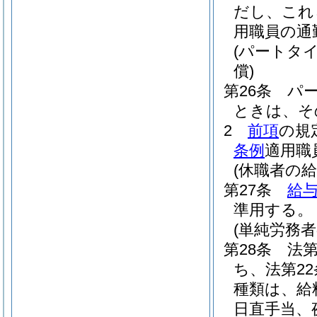
だし、これ
用職員の通
(パートタ
償)
第26条
パ
ときは、そ
2
前項
の規
条例
適用職
(休職者の給
第27条
給与
準用する。
(単純労務
第28条
法
ち、法第2
種類は、給
日直手当、