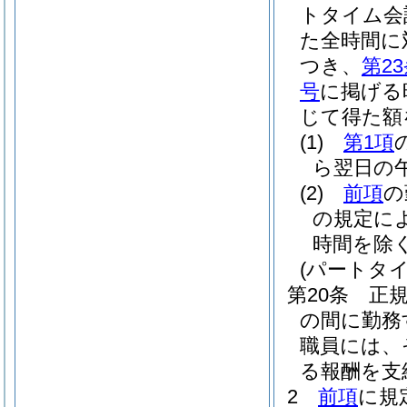
トタイム会
た全時間に
つき、
第2
号
に掲げる
じて得た額
(1)
第1項
ら翌日の午
(2)
前項
の
の規定に
時間を除く
(パートタ
第20条
正
の間に勤務
職員には、
る報酬を支
2
前項
に規