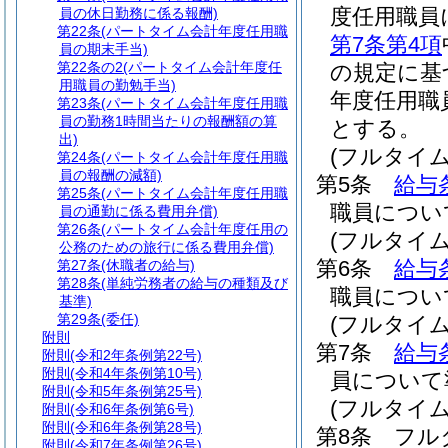
度任用職員
員の休日勤務に係る報酬)
第22条
(パートタイム会計年度任用職
第7条第4項
員の期末手当)
第22条の2
(パートタイム会計年度任
の規定に基
用職員の勤勉手当)
年度任用職
第23条
(パートタイム会計年度任用職
員の勤務1時間当たりの報酬額の算
とする。
出)
(フルタイ
第24条
(パートタイム会計年度任用職
員の報酬の減額)
第5条
給与
第25条
(パートタイム会計年度任用職
職員につい
員の通勤に係る費用弁償)
第26条
(パートタイム会計年度任用の
(フルタイ
公務のための旅行に係る費用弁償)
第6条
給与
第27条
(休職者の給与)
第28条
(単純労務者の給与の種類及び
職員につい
基準)
第29条
(委任)
(フルタイ
附則
第7条
給与
附則
(令和2年条例第22号)
附則
(令和4年条例第10号)
員について
附則
(令和5年条例第25号)
(フルタイ
附則
(令和6年条例第6号)
附則
(令和6年条例第28号)
第8条
フル
附則
(令和7年条例第26号)