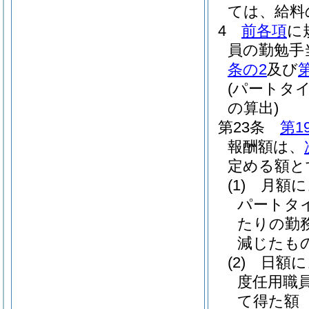
ては、給料
4
前各項
に
員の勤勉手
条の2
及び
(パートタ
の算出)
第23条
第1
報酬額は、
定める額と
(1)
月額に
パートタ
たりの勤
減じたも
(2)
日額に
度任用職
て得た額