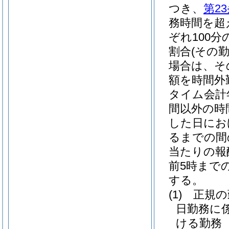
つき、
第2
務時間を超
ぞれ100分
割合
(その
場合は、その
額を時間外
タイム会計
間以外の時
した日にお
るまでの間
当たりの報酬
前5時までの
する。
(1)
正規の
日勤務に
ける勤務