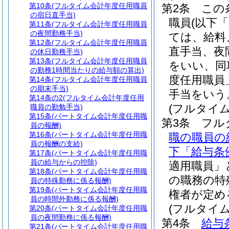
第10条
(フルタイム会計年度任用職員
第2条
この
の宿日直手当)
職員
(以下
第11条
(フルタイム会計年度任用職員
の夜間勤務手当)
ては、給料
第12条
(フルタイム会計年度任用職員
直手当、夜
の休日勤務手当)
第13条
(フルタイム会計年度任用職員
をいい、同
の勤務1時間当たりの給与額の算出)
度任用職員
第14条
(フルタイム会計年度任用職員
の期末手当)
手当をいう
第14条の2
(フルタイム会計年度任用
(フルタイ
職員の勤勉手当)
第15条
(パートタイム会計年度任用職
第3条
フル
員の報酬)
第16条
(パートタイム会計年度任用職
職の職員の
員の報酬の支給)
下「給与条
第17条
(パートタイム会計年度任用職
員の給与からの控除)
適用職員」
第18条
(パートタイム会計年度任用職
の職務の特
員の特殊勤務に係る報酬)
第19条
(パートタイム会計年度任用職
権者が定め
員の時間外勤務に係る報酬)
(フルタイ
第20条
(パートタイム会計年度任用職
員の夜間勤務に係る報酬)
第4条
給与
第21条
(パートタイム会計年度任用職