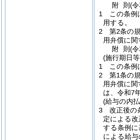
附
則
(
1
この条例
用する。
2
第2条の
用弁償に関
附
則
(
(施行期日等
1
この条例
2
第1条の
用弁償に関
は、令和7
(給与の内払
3
改正後の
定による改
する条例に
による給与