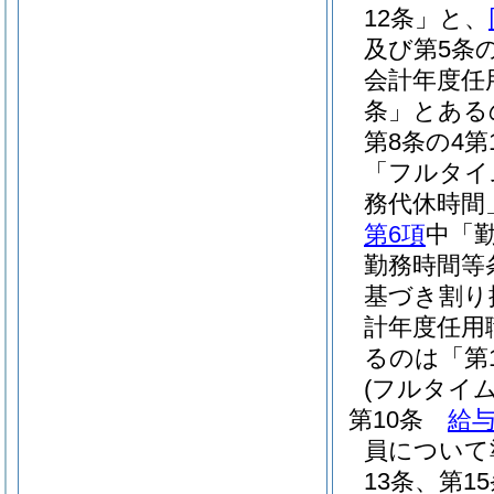
12条」と、
及び第5条
会計年度任
条」とある
第8条の4
「フルタイ
務代休時間
第6項
中「
勤務時間等
基づき割り
計年度任用
るのは「第
(フルタイ
第10条
給与
員について
13条、第