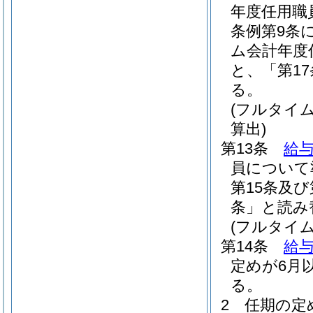
年度任用職
条例第9条
ム会計年度
と、「第1
る。
(フルタイ
算出)
第13条
給与
員について
第15条及び
条」と読み
(フルタイ
第14条
給与
定めが6月
る。
2
任期の定