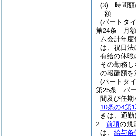
(3)
時間
額
(パートタ
第24条
月
ム会計年度
は、祝日法
有給の休暇
その勤務し
の報酬額を
(パートタ
第25条
パ
間及び任期
10条の4第
きは、通勤
2
前項
の規
は、
給与条