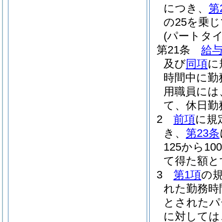
につき、
第
の25を乗
(パートタ
第21条
給与
及び
同項
に
時間中に勤
用職員には
て、休日勤
2
前項
に規
き、
第23条
125から1
て得た額と
3
第1項
の
れた勤務時
とされたパ
に対しては