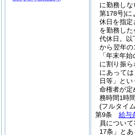
に勤務しな
第178号)
に
休日を指定
を勤務した
代休日。以
から翌年の
「年末年始
に割り振ら
にあっては
日等」とい
命権者が定
務時間1時
(フルタイ
第9条
給与
員について
17条」と