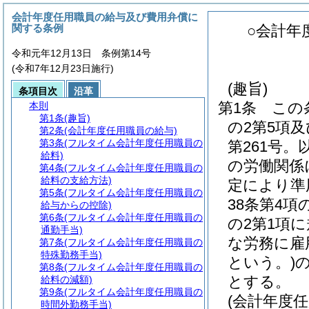
会計年度任用職員の給与及び費用弁償に
関する条例
○会計年
令和元年12月13日 条例第14号
(令和7年12月23日施行)
(趣旨)
条項目次
沿革
第1条
この
本則
第1条
(趣旨)
の2第5項及
第2条
(会計年度任用職員の給与)
第3条
(フルタイム会計年度任用職員の
第261号。
給料)
の労働関係
第4条
(フルタイム会計年度任用職員の
給料の支給方法)
定により準
第5条
(フルタイム会計年度任用職員の
38条第4
給与からの控除)
第6条
(フルタイム会計年度任用職員の
の2第1項
通勤手当)
な労務に雇
第7条
(フルタイム会計年度任用職員の
特殊勤務手当)
という。)
第8条
(フルタイム会計年度任用職員の
とする。
給料の減額)
第9条
(フルタイム会計年度任用職員の
(会計年度
時間外勤務手当)