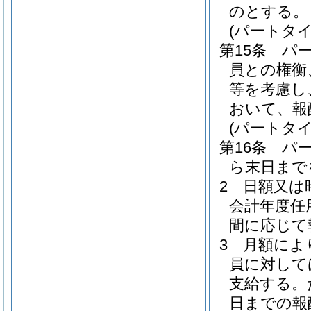
のとする。
(パートタ
第15条
パ
員との権衡
等を考慮し
おいて、報
(パートタ
第16条
パ
ら末日まで
2
日額又は
会計年度任
間に応じて
3
月額によ
員に対して
支給する。
日までの報