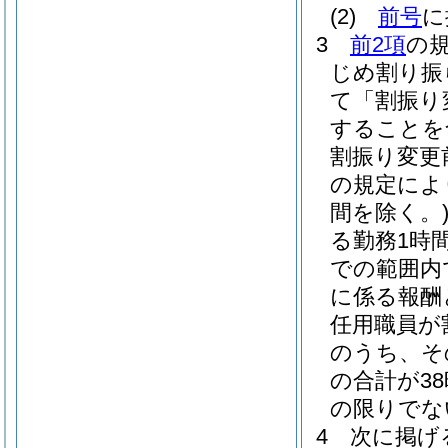
(2)
前号
に
3
前2項
の
じめ割り振
て「割振り
することを
割振り変更
の規定によ
間を除く。
る勤務1時間
での範囲内
に係る報酬
任用職員が
のうち、そ
の合計が3
の限りでな
4
次に掲げ