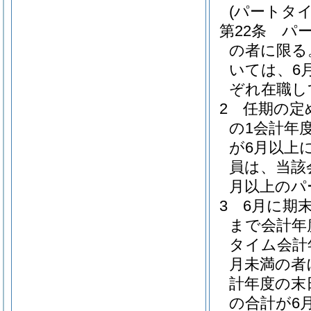
(パートタ
第22条
パ
の者に限る
いては、6月
ぞれ在職し
2
任期の定
の1会計年
が6月以上
員は、当該
月以上のパ
3
6月に期
まで会計年
タイム会計
月未満の者
計年度の末
の合計が6