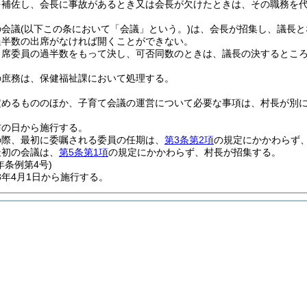
を補佐し、会長に事故があるとき又は会長が欠けたときは、その職務を
の会議
(以下この条において「会議」という。)
は、会長が招集し、議長と
過半数の出席がなければ開くことができない。
出席委員の過半数をもって決し、可否同数のときは、議長の決するとこ
の庶務は、保健福祉課において処理する。
定めるもののほか、子育て会議の運営について必要な事項は、村長が別
布の日から施行する。
の際、最初に委嘱される委員の任期は、
第3条第2項
の規定にかかわらず、
最初の会議は、
第5条第1項
の規定にかかわらず、村長が招集する。
年
条例第4号)
3年4月1日から施行する。