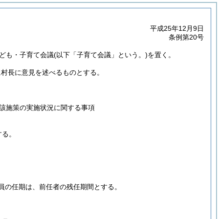
平成25年12月9日
条例第20号
子ども・子育て会議
(以下「子育て会議」という。)
を置く。
に村長に意見を述べるものとする。
該施策の実施状況に関する事項
する。
員の任期は、前任者の残任期間とする。