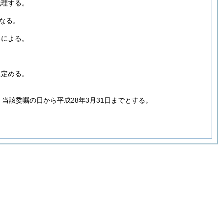
代理する。
なる。
ろによる。
に定める。
当該委嘱の日から平成28年3月31日までとする。