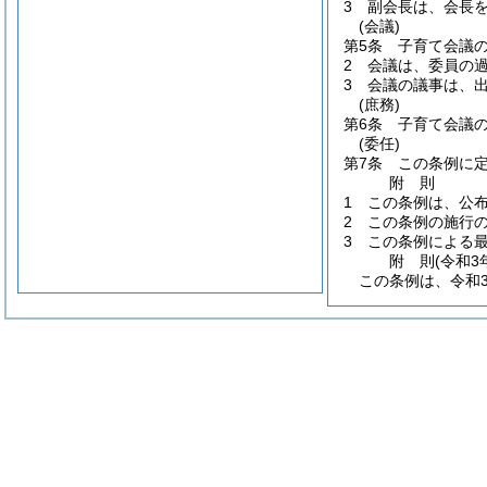
3
副会長は、会長
(会議)
第5条
子育て会議
2
会議は、委員の
3
会議の議事は、
(庶務)
第6条
子育て会議
(委任)
第7条
この条例に
附
則
1
この条例は、公
2
この条例の施行
3
この条例による
附
則
(令和3
この条例は、令和