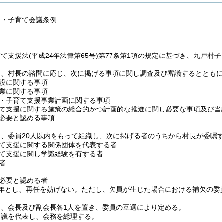
も・子育て会議条例
育て支援法
(平成24年法律第65号)
第77条第1項の規定に基づき、九戸村
は、村長の諮問に応じ、次に掲げる事項に関し調査及び審議するととも
設に関する事項
業に関する事項
・子育て支援事業計画に関する事項
て支援に関する施策の総合的かつ計画的な推進に関し必要な事項及び当
必要と認める事項
は、委員20人以内をもって組織し、次に掲げる者のうちから村長が委嘱
て支援に関する関係団体を代表する者
て支援に関し学識経験を有する者
者
必要と認める者
年とし、再任を妨げない。
ただし、欠員が生じた場合における補欠の委
に、会長及び副会長各1人を置き、委員の互選により定める。
会議を代表し、会務を総理する。