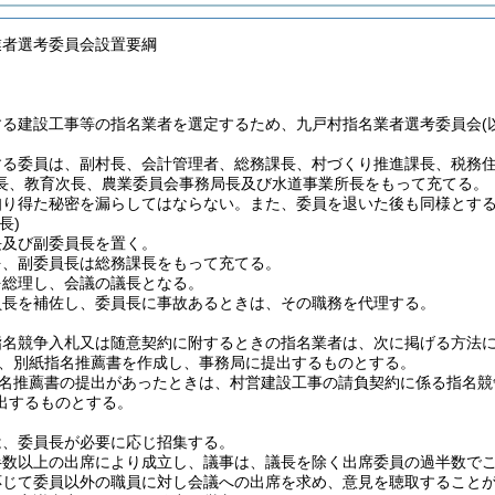
業者選考委員会設置要綱
する建設工事等の指名業者を選定するため、九戸村指名業者選考委員会
する委員は、副村長、会計管理者、総務課長、村づくり推進課長、税務
長、教育次長、農業委員会事務局長及び水道事業所長をもって充てる。
知り得た秘密を漏らしてはならない。また、委員を退いた後も同様とす
長)
長及び副委員長を置く。
を、副委員長は総務課長をもって充てる。
を総理し、会議の議長となる。
員長を補佐し、委員長に事故あるときは、その職務を代理する。
指名競争入札又は随意契約に附するときの指名業者は、次に掲げる方法
、別紙指名推薦書を作成し、事務局に提出するものとする。
推薦書の提出があったときは、村営建設工事の請負契約に係る指名競
出するものとする。
は、委員長が必要に応じ招集する。
半数以上の出席により成立し、議事は、議長を除く出席委員の過半数で
応じて委員以外の職員に対し会議への出席を求め、意見を聴取すること