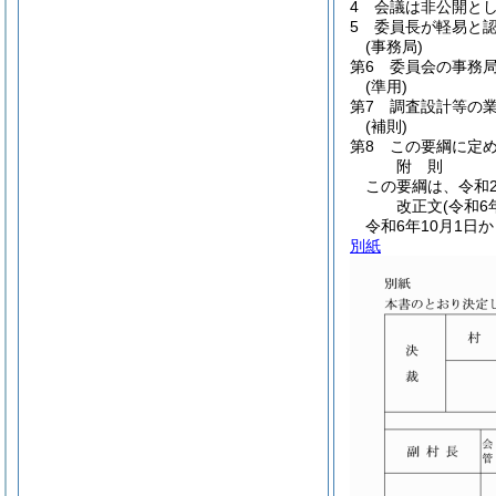
4 会議は非公開と
5 委員長が軽易と
(事務局)
第6 委員会の事務
(準用)
第7 調査設計等の
(補則)
第8 この要綱に定
附
則
この要綱は、令和2
改正文
(令和6
令和6年10月1日
別紙