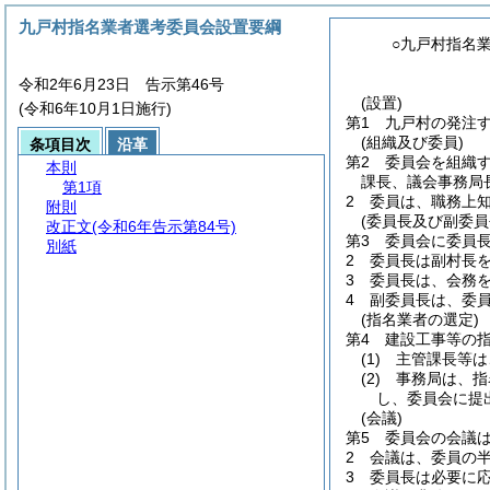
九戸村指名業者選考委員会設置要綱
○九戸村指名
令和2年6月23日 告示第46号
(設置)
(令和6年10月1日施行)
第1 九戸村の発注
(組織及び委員)
条項目次
沿革
第2 委員会を組織
本則
課長、議会事務局
第1項
2 委員は、職務上
附則
(委員長及び副委員
改正文
(令和6年告示第84号)
第3 委員会に委員
別紙
2 委員長は副村長
3 委員長は、会務
4 副委員長は、委
(指名業者の選定)
第4 建設工事等の
(1)
主管課長等は
(2)
事務局は、指名
し、委員会に提
(会議)
第5 委員会の会議
2 会議は、委員の
3 委員長は必要に