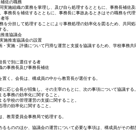
長補佐の職務
同実施組織の業務を掌理し、及び自ら処理するとともに、事務長補佐及
、事務長を補佐するとともに、事務長に事故あるときはその職務を代理
当者等
を分担して処理することにより事務処理の効率化を図るため、共同処
する。
施推進協議会
実施推進協議会の設置
画・実施・評価について円滑な運営と支援を協議するため、学校事務共
校長で別に選任する者
織の事務長及び事務長補佐
を置く。会長は、構成員の中から教育長が選任する。
要に応じ会長が招集し、その主宰のもとに、次の事項について協議する
よる事務の効率化に関すること。
よる学校の管理運営の支援に関すること。
処理の効率化に関すること。
は、教育委員会事務局で処理する。
めるもののほか、協議会の運営について必要な事項は、構成員がその都