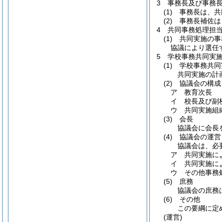
3 事務長及び事務
(1)
事務長は、共
(2)
事務長補佐は
4 共同事務処理担
(1)
共同実施の事務
協議により選任
5 学校事務共同実
(1)
学校事務共同
共同実施の計
(2)
協議会の構成
ア 教育次長
イ 校長及び副
ウ 共同実施組
(3)
会長
協議会に会長
(4)
協議会の運営
協議会は、必
ア 共同実施に
イ 共同実施に
ウ その他事務
(5)
庶務
協議会の庶務
(6)
その他
この要綱に定
(運営)