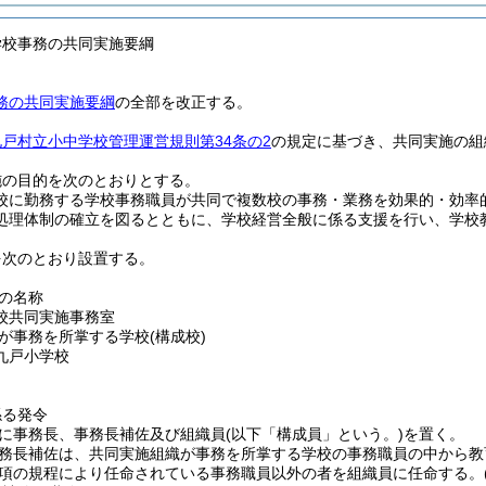
学校事務の共同実施要綱
務の共同実施要綱
の全部を改正する。
九戸村立小中学校管理運営規則第34条の2
の規定に基づき、共同実施の組
施の目的を次のとおりとする。
校に勤務する学校事務職員が共同で複数校の事務・業務を効果的・効率
処理体制の確立を図るとともに、学校経営全般に係る支援を行い、学校
を次のとおり設置する。
の名称
校共同実施事務室
が事務を所掌する学校
(構成校)
九戸小学校
係る発令
に事務長、事務長補佐及び組織員
(以下「構成員」という。)
を置く。
務長補佐は、共同実施組織が事務を所掌する学校の事務職員の中から教
項の規程により任命されている事務職員以外の者を組織員に任命する。