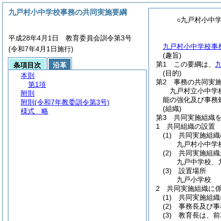
九戸村小中学校事務の共同実施要綱
○九戸村小中
平成28年4月1日 教育委員会訓令第3号
九戸村小中学校事
(令和7年4月1日施行)
(趣旨)
第1 この要綱は、
条項目次
沿革
(目的)
本則
第2 事務の共同実
第1項
九戸村立小中学
附則
能の強化及び事務
附則
(令和7年教委訓令第3号)
(組織)
様式
略
第3 共同実施組織
1 共同組織の設置
(1)
共同実施組織
九戸村小中学
(2)
共同実施組織
九戸中学校、
(3)
設置場所
九戸小学校
2 共同実施組織に
(1)
共同実施組織
(2)
事務長及び事
(3)
教育長は、前