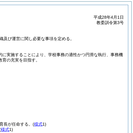
平成28年4月1日
教委訓令第3号
織及び運営に関し必要な事項を定める。
的に実施することにより、学校事務の適性かつ円滑な執行、事務機
教育の充実を目指す。
育長が任命する。
(
様式
1)
(
様式
1)