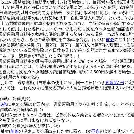
台以上の選挙運動用自動車が使用される場合には、当該候補者が指定する
として使用された各日についてその使用に対し支払うべき金額
(当該金額
般運送契約以外の契約である場合 次に掲げる区分に応じ、それぞれに
選挙運動用自動車の借入れ契約
(以下「自動車借入れ契約」という。)
で
以上の選挙運動用自動車が使用される場合には、当該候補者が指定するい
として使用された各日についてその使用に対し支払うべき金額
(当該金額
選挙運動用自動車の燃料の供給に関する契約である場合 当該契約に基
に代わり使用される他の選挙運動用自動車を含む。)
が既に
前条
の届出に係
つき法第86条の4第1項、第2項、第5項、第6項又は第8項の規定によ
締結されている日数を除いた日数を乗じて得た金額に達するまでの部分
に基づき、委員会が確認したものに限る。)
選挙運動用自動車の運転手の雇用に関する契約である場合 当該選挙運
用される場合には、当該候補者が指定するいずれか1人の運転手に限る。
勤務に対し支払うべき報酬の額
(当該報酬の額が12,500円を超える場合には
の使用の契約の指定)
において、選挙運動用自動車の使用に関し同一の日につき
同条第1号
に定
ついては、これらの号に定める契約のうち当該候補者が指定するいずれ
。
作成の公費負担)
8条
に定める額の範囲内で、選挙運動用ビラを無料で作成することがで
作成の契約締結の届出)
の適用を受けようとする者は、ビラの作成を業とする者との間において
旨を委員会に届け出なければならない。
の作成の公費負担額及び支払手続)
候補者
(
前条
の規定による届出をした者に限る。)
が
同条
の契約に基づき当