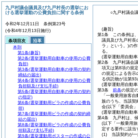
九戸村議会議員及び九戸村長の選挙にお
ける選挙運動の公費負担に関する条例
○九戸村議会
令和2年12月11日 条例第23号
(趣旨)
(令和4年12月13日施行)
第1条
この条例は
議員及び九戸村長
条項目次
沿革
ラ」という。)
の作
本則
る。
第1条
(趣旨)
(選挙運動用自動車
第2条
(選挙運動用自動車の使用の公費
第2条
九戸村議会
負担)
項又は第8項の規
第3条
(選挙運動用自動車の使用の契約
の規定による告示
締結の届出)
る供託物が法第93
第4条
(選挙運動用自動車の使用の公費
(選挙運動用自動
負担額及び支払手続)
第3条
前条
の規定
第5条
(選挙運動用自動車の使用の契約
「一般乗用旅客自
の指定)
族のうち、当該契
第6条
(選挙運動用ビラの作成の公費負
会
(以下「委員会」
担)
(選挙運動用自動
第7条
(選挙運動用ビラの作成の契約締
第4条
九戸村は、
結の届出)
(以下「一般乗用
第8条
(選挙運動用ビラの作成の公費負
定する要件に該当
担額及び支払手続)
(1)
当該契約が一
第9条
(選挙運動用ポスターの作成の公