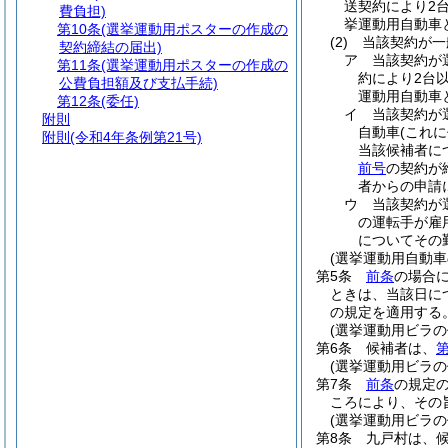
送契約により2
費負担)
挙運動用自動車
第10条
(選挙運動用ポスターの作成の
(2)
当該契約が一
契約締結の届出)
ア
当該契約が
第11条
(選挙運動用ポスターの作成の
約により2台
公費負担額及び支払手続)
運動用自動車
第12条
(委任)
イ
当該契約が
附則
自動車
(これ
附則
(令和4年条例第21号)
当該候補者に
前号
の契約が
者からの申請
ウ
当該契約が
の運転手が雇
についてその
(選挙運動用自動車
第5条
前条
の場合
ときは、当該日に
の規定を適用する
(選挙運動用ビラの
第6条
候補者は、
第
(選挙運動用ビラの
第7条
前条
の規定
ころにより、その
(選挙運動用ビラ
第8条
九戸村は、