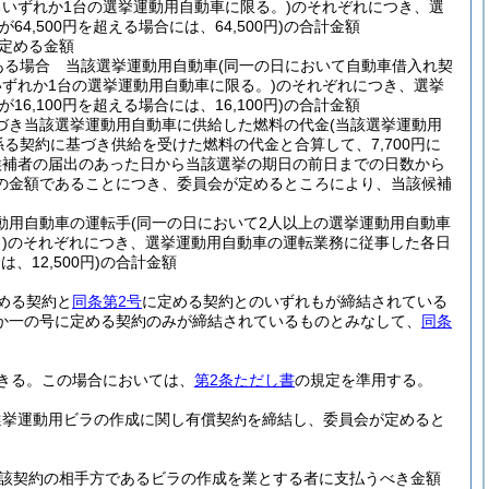
いずれか1台の選挙運動用自動車に限る。)
のそれぞれにつき、選
が64,500円を超える場合には、64,500円)
の合計金額
定める金額
ある場合 当該選挙運動用自動車
(同一の日において自動車借入れ契
ずれか1台の選挙運動用自動車に限る。)
のそれぞれにつき、選挙
が16,100円を超える場合には、16,100円)
の合計金額
づき当該選挙運動用自動車に供給した燃料の代金
(当該選挙運動用
る契約に基づき供給を受けた燃料の代金と合算して、7,700円に
る候補者の届出のあった日から当該選挙の期日の前日までの日数から
の金額であることにつき、委員会が定めるところにより、当該候補
動用自動車の運転手
(同一の日において2人以上の選挙運動用自動車
)
のそれぞれにつき、選挙運動用自動車の運転業務に従事した各日
、12,500円)
の合計金額
める契約と
同条第2号
に定める契約とのいずれもが締結されている
か一の号に定める契約のみが締結されているものとみなして、
同条
きる。
この場合においては、
第2条ただし書
の規定を準用する。
選挙運動用ビラの作成に関し有償契約を締結し、委員会が定めると
該契約の相手方であるビラの作成を業とする者に支払うべき金額