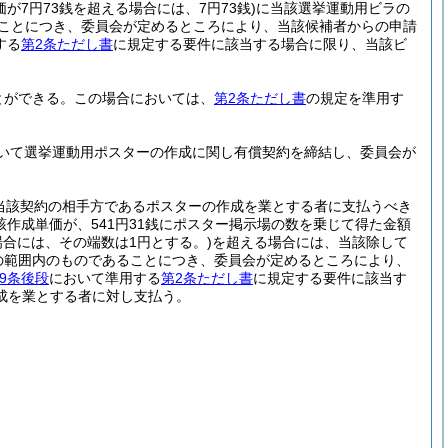
価が7円73銭を超える場合には、7円73銭)
に当該選挙運動用ビラの
あることにつき、委員会が定めるところにより、当該候補者からの申請
する
第2条ただし書
に規定する要件に該当する場合に限り、当該ビ
とができる。
この場合においては、
第2条ただし書
の規定を準用す
いて選挙運動用ポスターの作成に関し有償契約を締結し、委員会が
当該契約の相手方であるポスターの作成を業とする者に支払うべき
該作成単価が、541円31銭にポスター掲示場の数を乗じて得た金額
場合には、その端数は1円とする。)
を超える場合には、当該除して
の範囲内のものであることにつき、委員会が定めるところにより、
9条後段
において準用する
第2条ただし書
に規定する要件に該当す
成を業とする者に対し支払う。