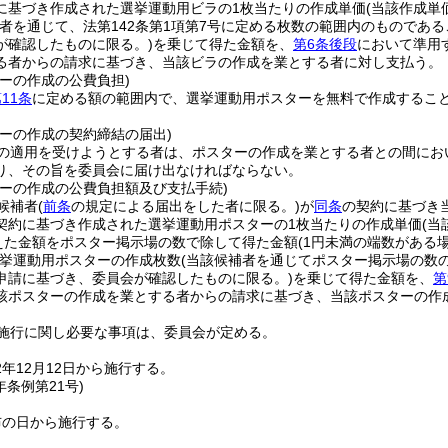
に基づき作成された選挙運動用ビラの1枚当たりの作成単価
(当該作成単
補者を通じて、法第142条第1項第7号に定める枚数の範囲内のもので
が確認したものに限る。)
を乗じて得た金額を、
第6条後段
において準用
る者からの請求に基づき、当該ビラの作成を業とする者に対し支払う。
ーの作成の公費負担)
11条
に定める額の範囲内で、選挙運動用ポスターを無料で作成するこ
ターの作成の契約締結の届出)
の適用を受けようとする者は、ポスターの作成を業とする者との間にお
り、その旨を委員会に届け出なければならない。
ターの作成の公費負担額及び支払手続)
候補者
(
前条
の規定による届出をした者に限る。)
が
同条
の契約に基づき
契約に基づき作成された選挙運動用ポスターの1枚当たりの作成単価
(当
を加えた金額をポスター掲示場の数で除して得た金額
(1円未満の端数がある
挙運動用ポスターの作成枚数
(当該候補者を通じてポスター掲示場の数
申請に基づき、委員会が確認したものに限る。)
を乗じて得た金額を、
第
該ポスターの作成を業とする者からの請求に基づき、当該ポスターの作
施行に関し必要な事項は、委員会が定める。
年12月12日から施行する。
年
条例第21号)
布の日から施行する。