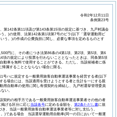
令和2年12月11日
条例第23号
項、第142条第11項及び第143条第15項の規定に基づき、九戸村議会
う。)
の使用、法第142条第1項第7号のビラ
(以下「選挙運動用ビ
いう。)
の作成の公費負担に関し、必要な事項を定めるものとす
4,500円に、その者につき法第86条の4第1項、第2項、第5項、第6
条第4項の規定により投票を行わないこととなったときは、同条第5項
自動車を無料で使用することができる。
ただし、当該候補者に係
に帰属することとならない場合に限る。
第1号ハに規定する一般乗用旅客自動車運送事業を経営する者
(以下
する場合には、当該適用を受けようとする者と生計を一にする親
動用自動車の使用に関し有償契約を締結し、九戸村選挙管理委員
らない。
該契約の相手方である一般乗用旅客自動車運送事業者その他の者
に掲げる区分に応じ
当該各号
に定める金額を、
第2条ただし書
に規
づき、当該一般乗用旅客自動車運送事業者等に対し支払う。
。)
である場合 当該選挙運動用自動車
(同一の日において一般運