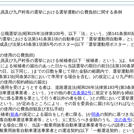
議員及び九戸村長の選挙における選挙運動の公費負担に関する条例
、公職選挙法
(昭和25年法律第100号。以下「法」という。)
第141条第8
の選挙における法第141条第1項の自動車
(以下「選挙運動用自動車」とい
成及び法第143条第1項第5号のポスター
(以下「選挙運動用ポスター」と
の使用の公費負担)
議員及び九戸村長の選挙における候補者
(以下「候補者」という。)
は、6
定による候補者の届出のあった日から当該選挙の期日の前日
(法第100
の日。以下同じ。)
までの日数を乗じて得た金額の範囲内で、選挙運動用
条第1項
(同条第2項において準用する場合を含む。)
の規定により九戸村
車の使用の契約締結の届出)
の適用を受けようとする者は、道路運送法
(昭和26年法律第183号)
第3条
動車運送事業者」という。)
その他の者
(
次条第2号
に規定する契約を締結
約に係る業務を業として行う者以外の者を除く。)
との間において選挙運
という。)
が定めるところにより、その旨を委員会に届け出なければな
車の使用の公費負担額及び支払手続)
候補者
(
前条
の規定による届出をした者に限る。)
が
同条
の契約に基づき当
旅客自動車運送事業者等」という。)
に支払うべき金額のうち、
次の各号
する場合に限り、当該一般乗用旅客自動車運送事業者等からの請求に基
般乗用旅客自動車運送事業者との運送契約
(以下「一般運送契約」という