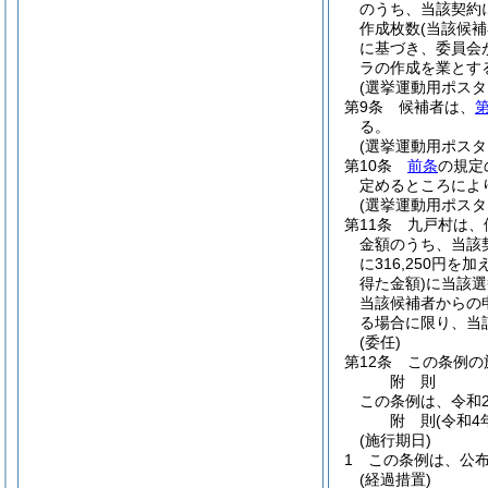
のうち、当該契約
作成枚数
(当該候
に基づき、委員会
ラの作成を業とす
(選挙運動用ポスタ
第9条
候補者は、
第
る。
(選挙運動用ポス
第10条
前条
の規定
定めるところによ
(選挙運動用ポス
第11条
九戸村は、
金額のうち、当該
に316,250円
得た金額)
に当該選
当該候補者からの
る場合に限り、当
(委任)
第12条
この条例の
附
則
この条例は、令和2
附
則
(令和4
(施行期日)
1
この条例は、公
(経過措置)