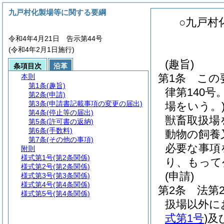
九戸村化製場等に関する要綱
○九戸村
令和4年4月21日 告示第44号
(令和4年2月1日施行)
(趣旨)
条項目次
沿革
第1条
この
本則
第1条
(趣旨)
律第140号
第2条
(申請)
第3条
(申請書記載事項の変更の届出)
場をいう。
第4条
(停止等の届出)
獣畜取扱場
第5条
(許可書の返納)
第6条
(手数料)
動物の飼養
第7条
(その他の事項)
必要な事項
附則
様式第1号
(第2条関係)
り、もって
様式第2号
(第2条関係)
(申請)
様式第3号
(第3条関係)
様式第4号
(第4条関係)
第2条
法第
様式第5号
(第4条関係)
扱場以外に
式第1号
)
及