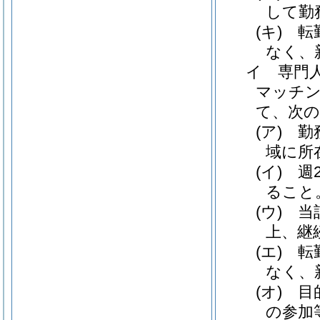
して勤
(キ)
転
なく、
イ
専門
マッチン
て、次
(ア)
勤
域に所
(イ)
週
ること
(ウ)
当
上、継
(エ)
転
なく、
(オ)
目
の参加