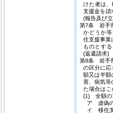
けた者は、
支援金を請
(報告及び立
第7条
岩手
かどうか等
住支援事業
ものとする
(返還請求)
第8条
岩手
の区分に応
額又は半額
害、病気等
た場合はこ
(1)
全額の
ア
虚偽
イ
移住