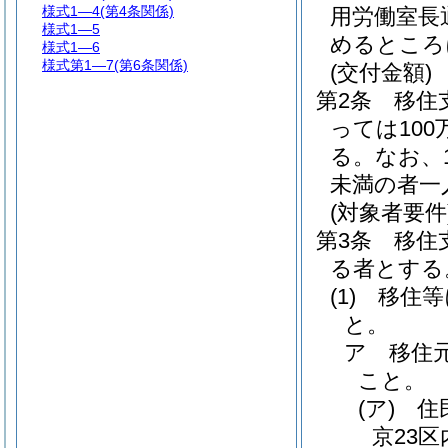
様式1―4
(第4条関係)
用労働室長
様式1―5
めるところ
様式1―6
様式第1―7
(第6条関係)
(交付金額)
第2条
移住
っては10
る。
なお、
未満の者一
(対象者要件
第3条
移住
る者とする
(1)
移住等
と。
ア
移住
こと。
(ア)
住
京23