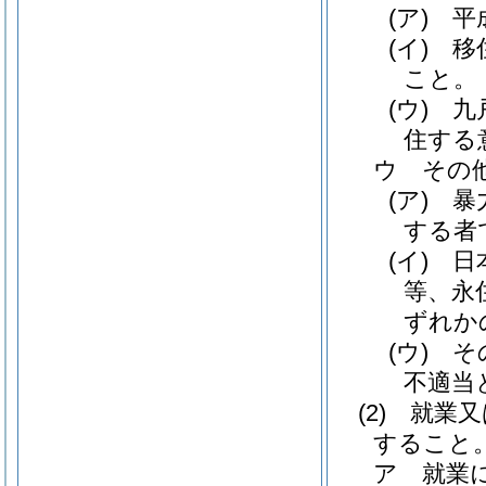
(ア)
平
(イ)
移
こと。
(ウ)
九
住する
ウ
その
(ア)
暴
する者
(イ)
日
等、永
ずれか
(ウ)
そ
不適当
(2)
就業又
すること
ア
就業