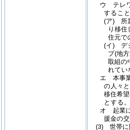
ウ
テレ
するこ
(ア)
所
り移住
住元で
(イ)
デ
プ
(地
取組の
れてい
エ
本事
の人々
移住希望
とする
オ
起業
援金の交
(3)
世帯に