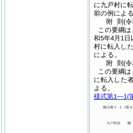
に九戸村に
前の例によ
附
則
(
この要綱は
和5年4月1
村に転入し
による。
附
則
(
この要綱は
に転入した
よる。
様式第1―1
(