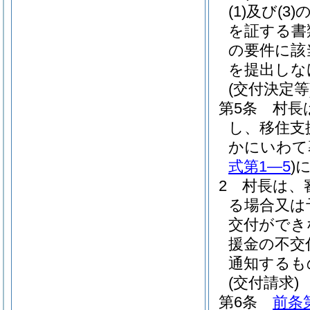
(1)
及び
(3)
を証する書
の要件に該
を提出しな
(交付決定等
第5条
村長
し、移住支
かにいわて
式第1―5
)
2
村長は、
る場合又は
交付ができ
援金の不交
通知するも
(交付請求)
第6条
前条