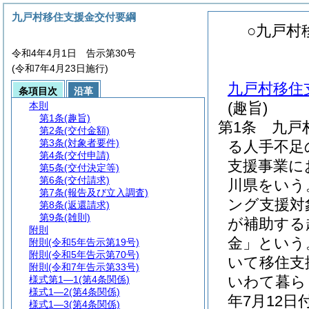
九戸村移住支援金交付要綱
○九戸村
令和4年4月1日 告示第30号
(令和7年4月23日施行)
九戸村移住
条項目次
沿革
(趣旨)
本則
第1条
(趣旨)
第1条
九戸
第2条
(交付金額)
第3条
(対象者要件)
る人手不足
第4条
(交付申請)
支援事業に
第5条
(交付決定等)
第6条
(交付請求)
川県をいう
第7条
(報告及び立入調査)
ング支援対
第8条
(返還請求)
第9条
(雑則)
が補助する
附則
金」という
附則
(令和5年告示第19号)
附則
(令和5年告示第70号)
いて移住支
附則
(令和7年告示第33号)
いわて暮ら
様式第1―1
(第4条関係)
様式1―2
(第4条関係)
年7月12
様式1―3
(第4条関係)