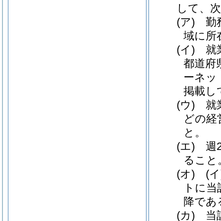
して、
(ア)
勤
域に所
(イ)
就
都道府
ーネッ
掲載し
(ウ)
就
どの経
と。
(エ)
週
ること
(オ)
(イ
トに当
降であ
(カ)
当