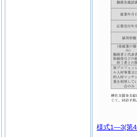
様式1―3
(第