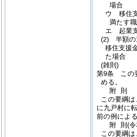
場合
ウ
移住
満たす職
エ
起業
(2)
半額の
移住支援
た場合
(雑則)
第9条
この
める。
附
則
この要綱は
に九戸村に
前の例によ
附
則
(
この要綱は