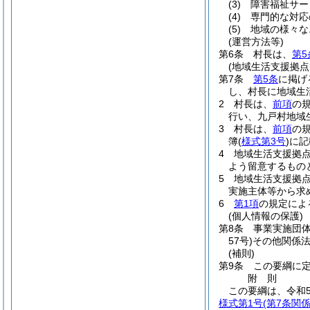
(3)
障害福祉サー
(4)
専門的な対応
(5)
地域の様々な
(運営方法等)
第6条
村長は、
第5
(地域生活支援拠点
第7条
第5条
に掲げ
し、村長に地域生
2
村長は、
前項
の
行い、九戸村地域
3
村長は、
前項
の
簿
(
様式第3号
)
に記
4
地域生活支援拠
よう留意するもの
5
地域生活支援拠
実施主体等から求
6
第1項
の規定によ
(個人情報の保護)
第8条
事業実施団
57号)
その他関係
(補則)
第9条
この要綱に
附
則
この要綱は、令和5
様式第1号
(第7条関係