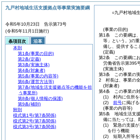
九戸村地域生活支援拠点等事業実施要綱
○九戸村地域
令和5年10月23日 告示第73号
(事業の目的)
(令和5年11月1日施行)
第1条
この要綱は
等」という。)
の重
条項目次
沿革
備し、提供するこ
本則
(定義)
第1条
(事業の目的)
第2条
この要綱に
第2条
(定義)
労働省告示第395号
第3条
(実施主体)
(実施主体)
第4条
(対象者)
第3条
この事業の
第5条
(事業の内容等)
2
村長は、事業の
第6条
(運営方法等)
(対象者)
第7条
(地域生活支援拠点等の機能を担
第4条
この事業の
う事業所)
(1)
村内に住所を
第8条
(個人情報の保護)
(2)
前号
に掲げる
第9条
(補則)
(事業の内容等)
附則
第5条
地域生活支
様式第1号
(第7条関係)
備に当たっては、
様式第2号
(第7条関係)
(1)
緊急の支援が
様式第3号
(第7条関係)
を行う機能
(2)
短期入所等を