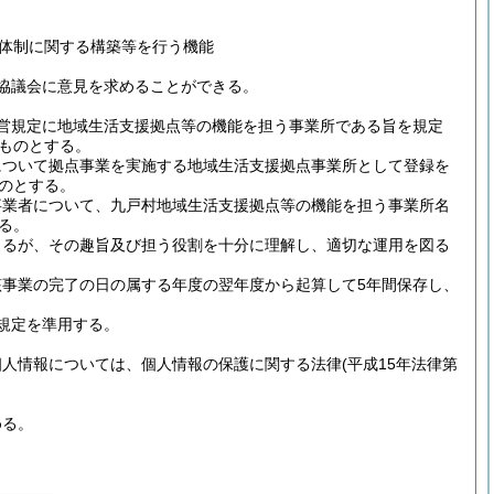
体制に関する構築等を行う機能
協議会に意見を求めることができる。
営規定に地域生活支援拠点等の機能を担う事業所である旨を規定
ものとする。
について拠点事業を実施する地域生活支援拠点事業所として登録を
のとする。
事業者について、九戸村地域生活支援拠点等の機能を担う事業所名
る。
きるが、その趣旨及び担う役割を十分に理解し、適切な運用を図る
事業の完了の日の属する年度の翌年度から起算して5年間保存し、
規定を準用する。
個人情報については、個人情報の保護に関する法律
(平成15年法律第
める。