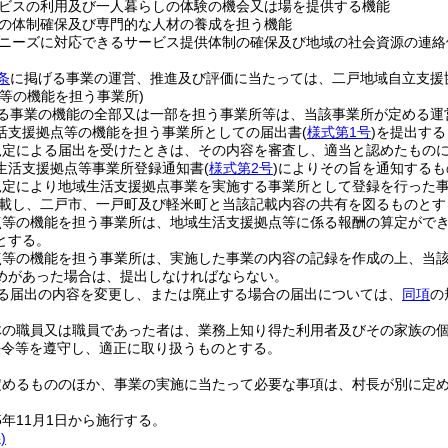
ビスの利用及び一人暮らしの体験の機会又は場を提供する機能
の体制確保及び専門的な人材の養成を担う機能
ニーズに対応できるサービス提供体制の確保及び地域の社会資源の連絡
条
に掲げる事業の運営、推進及び評価に当たっては、二戸地域自立支援
等の機能を担う事業所)
る事業の機能の全部又は一部を担う事業所等は、当該事業所が定める運
活支援拠点等の機能を担う事業所としての届出書
(
様式第1号
)
を提出する
規定による届出を受けたときは、その内容を審査し、適当と認めたもの
生活支援拠点等事業所登録通知書
(
様式第2号
)
によりその旨を通知するも
規定により地域生活支援拠点事業を実施する事業所として登録を行った
載し、二戸市、一戸町及び軽米町と当該記載内容の共有を図るものとす
点等の機能を担う事業所は、地域生活支援拠点等に係る報酬の算定がで
とする。
点等の機能を担う事業所は、実施した事業の内容の記録を作成の上、当該
めがあった場合は、提出しなければならない。
る届出の内容を変更し、または廃止する場合の届出については、
同項
の
体の職員又は職員であった者は、業務上知り得た利用者及びその家族の
法令等を遵守し、適正に取り扱うものとする。
定めるもののほか、事業の実施に当たって必要な事項は、村長が別に定
年11月1日から施行する。
)