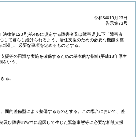
令和5年10月23日
告示第73号
年法律第123号)
第4条に規定する障害者又は障害児
(以下「障害者
心して暮らし続けられるよう、居住支援のための必要な機能を整
施に関し、必要な事項を定めるものとする。
所支援等の円滑な実施を確保するための基本的な指針
(平成18年厚生
制をいう。
できる。
し、面的整備型により整備するものとする。
この場合において、整
制及び障害の特性に起因して生じた緊急事態等に必要な相談支援