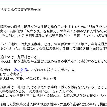
生活支援拠点等事業実施要綱
、障害者の日常生活及び社会生活を総合的に支援するための法律
(平成17
度化・高齢化や「親亡き後」を見据え、障害者等が住み慣れた地域で安
とを目的とした九戸村地域生活拠点等事業
(以下「事業」という。)
の実
おいて「地域生活支援拠点等」とは、障害福祉サービス等及び障害児通
)
に示された、地域における複数の機関が分担して機能を担う面的な体
実施主体は、九戸村とする。
全部又は一部を適切な事業運営が認められる事業者等に委託することが
対象者は、
次の各号
のいずれかに該当する者とする。
有する障害者等
者のほか、村長が特に必要と認めた者
援拠点等は、地域における複数の事業所・機関が機能を分担することと
既存の機能を含め、次の機能を設けるものとする。
見込めない世帯を事前に把握・登録の上、常時の連絡体制を確保する体
活用した緊急時の受入体制や医療機関への連絡等必要な対応を行う機能