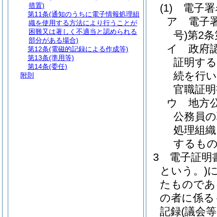
措置)
(1)
電子署
第11条
(通知のうちに電子情報処理組
ア
電子
織を使用する方法により行うことが
困難又は著しく不適当と認められる
号)
第2
部分がある場合)
イ
政府
第12条
(電磁的記録による作成等)
第13条
(準用等)
証明する
第14条
(委任)
続を行い
附則
官職証明
ウ
地方
公務員の
処理組織
するもの
3
電子証明
という。)
たものであ
の者に係る
記録
(議会