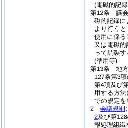
(電磁的記
第12条
議
磁的記録に
より行うと
使用に係る
又は電磁的
って調製す
(準用等)
第13条
地
127条第
第4項及び
用する方法
での規定を
2
会議規則
2
及び第12
報処理組織