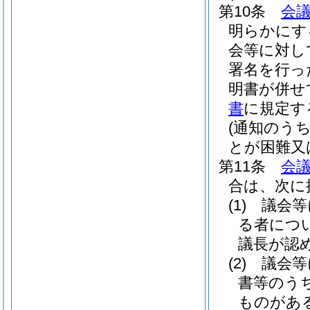
第10条
会議
明らかにす
会等に対し
署名を行っ
明書が併せ
書
に規定す
(通知のう
とが困難又
第11条
会議
合は、次に
(1)
議会等
る者につ
議長が認
(2)
議会等
書等のう
ものがあ