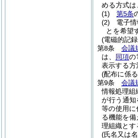
める方式は
(1)
第5条
(2)
電子情
とを希望
(電磁的記
第8条
会議
は、
同項
の
表示する方
(配布に係
第9条
会議
情報処理組
が行う通知
等の使用に
る機能を備
理組織とす
(氏名又は