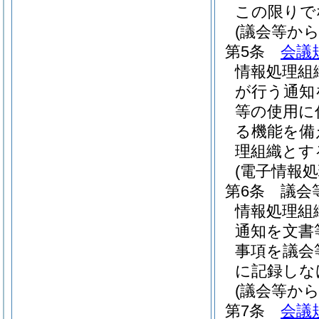
この限りで
(議会等か
第5条
会議
情報処理組
が行う通知
等の使用に
る機能を備
理組織とす
(電子情報
第6条
議会
情報処理組
通知を文書
事項を議会
に記録しな
(議会等か
第7条
会議