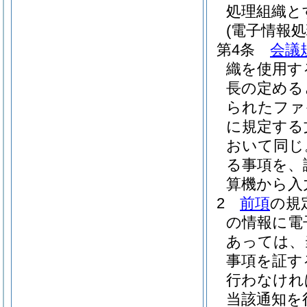
処理組織と
(電子情報
第4条
会議
織を使用す
長の定める
られたファ
に規定する
おいて同じ
る事項を、
算機から入
2
前項
の規
の情報に電
あっては、
事項を証す
行わなけれ
当該通知を