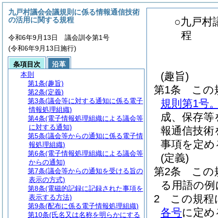
九戸村議会会議規則に係る情報通信技術
の活用に関する規程
○九戸村
程
令和6年9月13日 議会訓令第1号
(令和6年9月13日施行)
条項目次
沿革
(趣旨)
本則
第1条
(趣旨)
第1条
この
第2条
(定義)
第3条
(議会等に対する通知に係る電子
規則第1号
情報処理組織)
成、保存等
第4条
(電子情報処理組織による議会等
に対する通知)
報通信技術
第5条
(議会等からの通知に係る電子情
事項を定め
報処理組織)
第6条
(電子情報処理組織による議会等
(定義)
からの通知)
第2条
この
第7条
(議会等からの通知を受ける旨の
表示の方式)
る用語の例
第8条
(電磁的記録に記録された事項を
2
この規程
表示する方法)
第9条
(配布に係る電子情報処理組織)
各号
に定め
第10条
(氏名又は名称を明らかにする