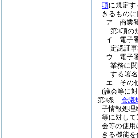
項
に規定す
きるものに
ア 商業
第3項の
イ 電子
定認証事
ウ 電子
業務に関
する署名
エ その
(議会等に
第3条
会議
子情報処理
等に対して
会等の使用
きる機能を