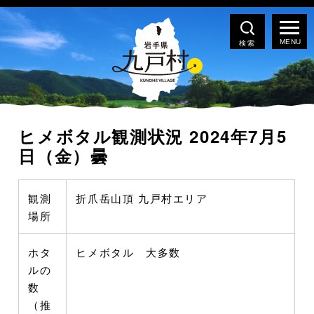
検索
ヒメボタル観測状況 2024年7月5
日（金）曇
観測
折爪岳山頂 九戸村エリア
場所
ホタ
ヒメボタル 大多数
ルの
数
（推