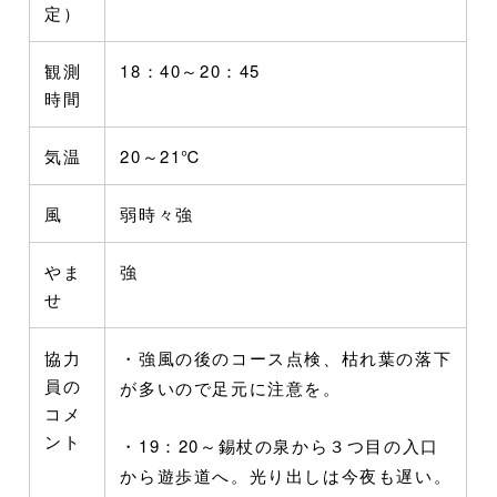
定）
観測
18：40～20：45
時間
気温
20～21℃
風
弱時々強
やま
強
せ
協力
・強風の後のコース点検、枯れ葉の落下
員の
が多いので足元に注意を。
コメ
ント
・19：20～錫杖の泉から３つ目の入口
から遊歩道へ。光り出しは今夜も遅い。