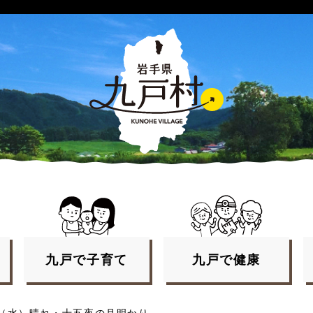
九戸で
子育て
九戸で
健康
9日（水）晴れ・十五夜の月明かり