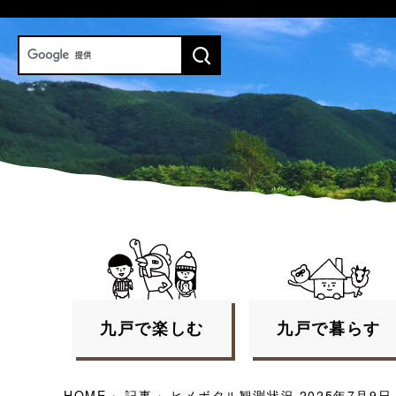
九戸で
楽しむ
九戸で
暮らす
HOME
›
記事
›
ヒメボタル観測状況 2025年7月