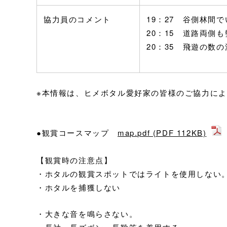
協力員のコメント
19：27 谷側林間
20：15 道路両側
20：35 飛遊の数
※本情報は、ヒメボタル愛好家の皆様のご協力に
●観賞コースマップ
map.pdf (PDF 112KB)
【観賞時の注意点】
・ホタルの観賞スポットではライトを使用しない
・ホタルを捕獲しない
・大きな音を鳴らさない。