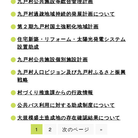
九戸村公共施設等総合管理計画
九戸村過疎地域持続的発展計画について
第２期九戸村国土強靭化地域計画
住宅新築・リフォーム・太陽光発電システム
設置助成
九戸村公共施設個別施設計画
九戸村人口ビジョン及び九戸村ふるさと振興
戦略
村づくり推進課からの行政情報
公共バス利用に対する助成制度について
大規模盛土造成地の存在確認結果について
1
2
次のページ
»