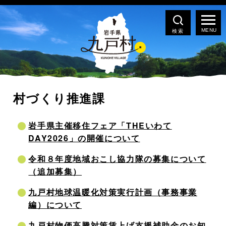
検索
村づくり推進課
岩手県主催移住フェア「THEいわて
DAY2026」の開催について
令和８年度地域おこし協力隊の募集について
（追加募集）
九戸村地球温暖化対策実行計画（事務事業
編）について
九戸村物価高騰対策賃上げ支援補助金のお知