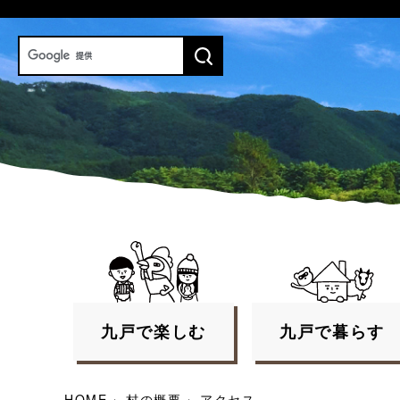
九戸で
楽しむ
九戸で
暮らす
HOME
›
村の概要
›
アクセス