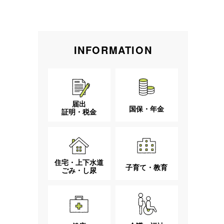
INFORMATION
届出
国保・年金
証明・税金
住宅・上下水道
子育て・教育
ごみ・し尿