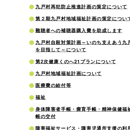
九戸村再犯防止推進計画の策定について
第２期九戸村地域福祉計画の策定につい
難聴者への補聴器購入費を助成します
九戸村自殺対策計画～いのち支えあう九
を目指して～について
第2次健康くのへ21プランについて
九戸村地域福祉計画について
医療費の給付等
福祉
身体障害者手帳・療育手帳・精神保健福
帳の交付
障害福祉サービス・障害児通所支援の利