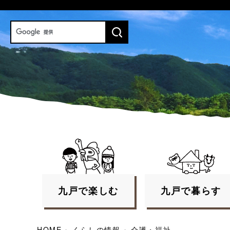
九戸で
楽しむ
九戸で
暮らす
HOME
›
くらしの情報
›
介護・福祉