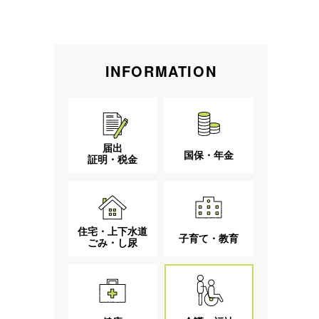
INFORMATION
届出
国保・年金
証明・税金
住宅・上下水道
子育て・教育
ごみ・し尿