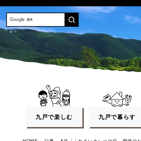
九戸で
楽しむ
九戸で
暮らす
HOME
›
記事
›
5月「ふれあいカレーの日」開催の