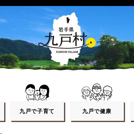
九戸で
子育て
九戸で
健康
ー