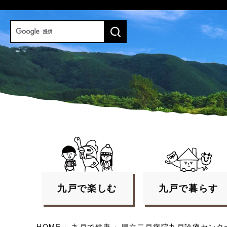
九戸で
楽しむ
九戸で
暮らす
HOME
›
九戸で健康
›
県立二戸病院九戸診療センタ