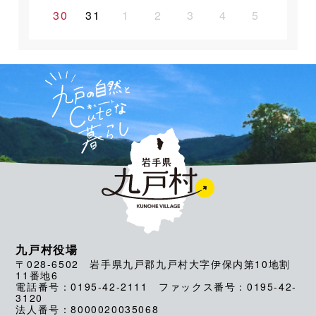
30
31
1
2
3
4
5
九戸村役場
〒028-6502 岩手県九戸郡九戸村大字伊保内第10地割
11番地6
電話番号：0195-42-2111 ファックス番号：0195-42-
3120
法人番号：8000020035068