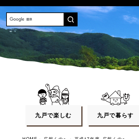
九戸で
楽しむ
九戸で
暮らす
HOME
›
広報くのへ
›
平成17年度_広報くのへ