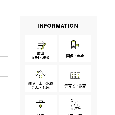
INFORMATION
届出
国保・年金
証明・税金
住宅・上下水道
子育て・教育
ごみ・し尿