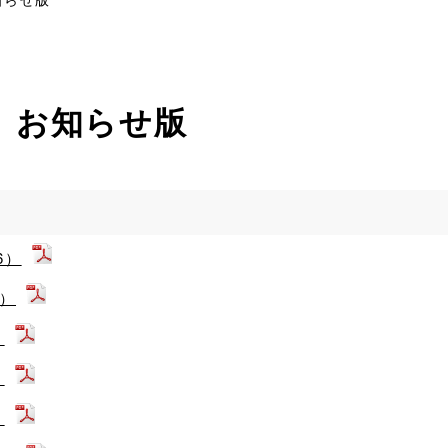
 お知らせ版
6）
5）
）
）
）