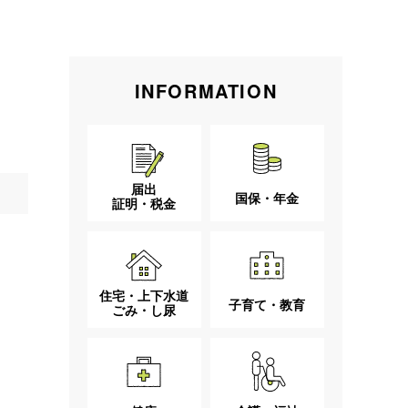
INFORMATION
届出
国保・年金
証明・税金
住宅・上下水道
子育て・教育
ごみ・し尿