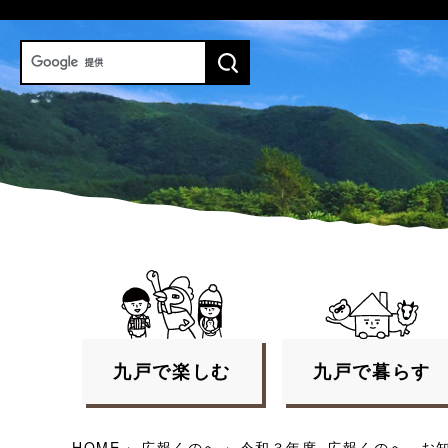
九戸で
楽しむ
九戸で
暮らす
HOME
›
広報くのへ
›
令和３年度_広報くのへ お