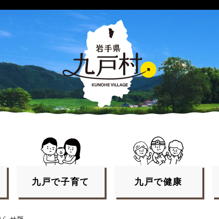
九戸で
子育て
九戸で
健康
知らせ版