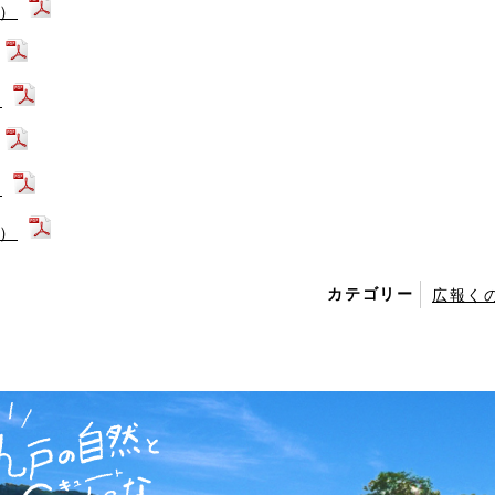
1）
）
）
6）
カテゴリー
広報く