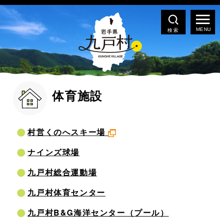
検索
体育施設
村営くのへスキー場
ナインズ球場
九戸村総合運動場
九戸村体育センター
九戸村B&G海洋センター（プール）