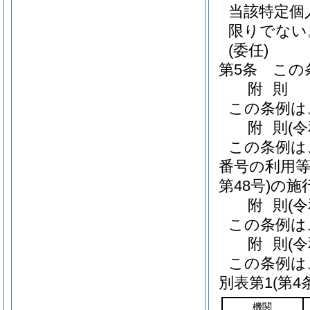
当該特定個
限りでない
(委任)
第5条
この
附
則
この条例は
附
則
(
この条例は
番号の利用
第48号)
の施
附
則
(
この条例は
附
則
(
この条例は
別表第1
(第4
機関