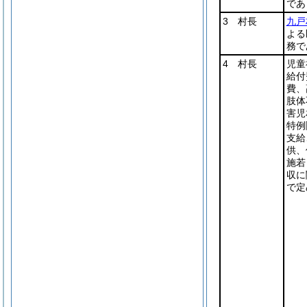
であ
3 村長
九戸
よる
務で
4 村長
児童
給付
費、
肢体
害児
特例
支給
供、
施若
収に
で定