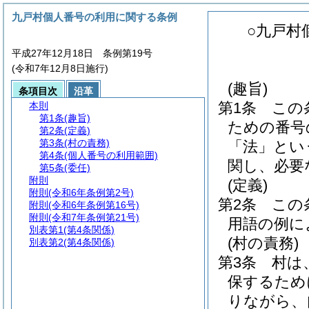
九戸村個人番号の利用に関する条例
○九戸村
平成27年12月18日 条例第19号
(令和7年12月8日施行)
(趣旨)
条項目次
沿革
第1条
この
本則
第1条
(趣旨)
ための番号
第2条
(定義)
第3条
(村の責務)
「法」とい
第4条
(個人番号の利用範囲)
関し、必要
第5条
(委任)
附則
(定義)
附則
(令和6年条例第2号)
第2条
この
附則
(令和6年条例第16号)
附則
(令和7年条例第21号)
用語の例に
別表第1
(第4条関係)
(村の責務)
別表第2
(第4条関係)
第3条
村は
保するため
りながら、