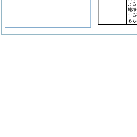
よる
地域
する
るも