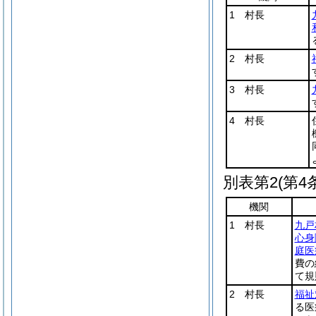
1 村長
2 村長
3 村長
4 村長
別表第2
(第4
機関
1 村長
九戸
心身
庭医
費の
て規
2 村長
福祉
る医