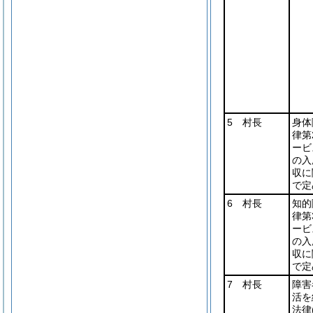
5 村長
身体
律第2
ービ
の入
収に
で定
6 村長
知的
律第3
ービ
の入
収に
で定
7 村長
障害
活を
法律