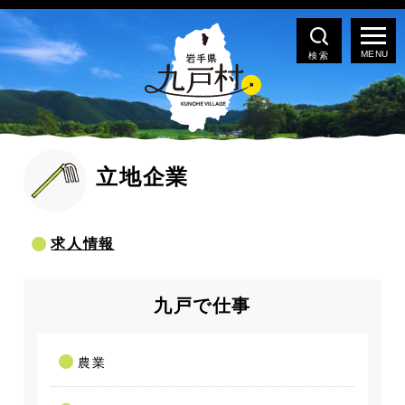
検索
立地企業
求人情報
九戸で仕事
農業